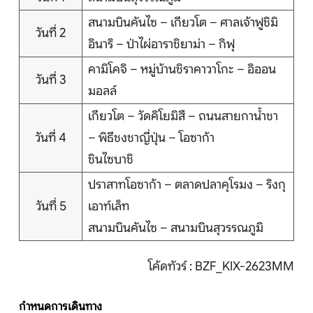
บริการอื่นๆ
สนามบินคันไซ – เกียวโต – ศาลเจ้าฟูชิมิ
วันที่ 2
อินาริ – ป่าไผ่อาราชิยาม่า – กิฟุ
ติดต่อเรา
คามิโคจิ – หมู่บ้านชิราคาวาโกะ – อิออน
วันที่ 3
มอลล์
เกียวโต – วัดคิโยมิสึ – ถนนสายกาน้ำชา
Search
วันที่ 4
– พิธีชงชาญี่ปุ่น – โอซาก้า
ชินไซบาชิ
ปราสาทโอซาก้า – ตลาดปลาคุโรมง – ริงกุ
วันที่ 5
เอาท์เล็ท
สนามบินคันไซ – สนามบินสุวรรณภูมิ
โค้ดทัวร์ : BZF_KIX-2623MM
กำหนดการเดินทาง