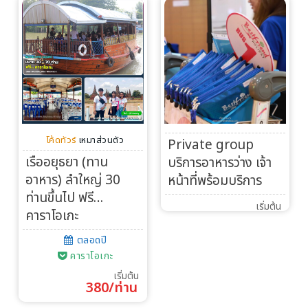
โค้ดทัวร์
เหมาส่วนตัว
Private group
เรืออยุธยา (ทาน
บริการอาหารว่าง เจ้า
อาหาร) ลำใหญ่ 30
หน้าที่พร้อมบริการ
ท่านขึ้นไป ฟรี…
เริ่มต้น
คาราโอเกะ
ตลอดปี
คาราโอเกะ
เริ่มต้น
380/ท่าน