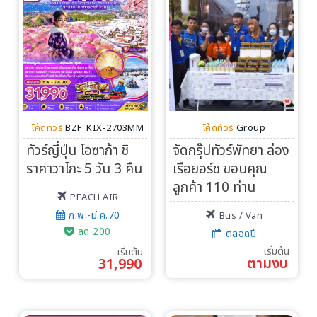
โค้ดทัวร์
BZF_KIX-2703MM
โค้ดทัวร์
Group
ทัวร์ญี่ปุ่น โอซาก้า ชิ
จัดกรุ๊ปทัวร์พัทยา ล่อง
ราคาวาโกะ 5 วัน 3 คืน
เรือยอร์ช ขอบคุณ
ลูกค้า 110 ท่าน
PEACH AIR
ก.พ.-มี.ค.70
Bus / Van
ลด 200
ตลอดปี
เริ่มต้น
เริ่มต้น
ตามงบ
31,990