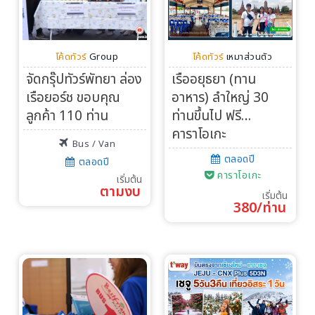
โค้ดทัวร์
Group
โค้ดทัวร์
เหมาส่วนตัว
จัดกรุ๊ปทัวร์พัทยา ล่อง
เรืออยุธยา (ทาน
เรือยอร์ช ขอบคุณ
อาหาร) ลำใหญ่ 30
ลูกค้า 110 ท่าน
ท่านขึ้นไป ฟรี…
คาราโอเกะ
Bus / Van
ตลอดปี
ตลอดปี
คาราโอเกะ
เริ่มต้น
ตามงบ
เริ่มต้น
380/ท่าน