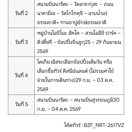
สนามบินนาริตะ – วัดอาซากุสะ – ถนน
บริการอื่นๆ
วันที่ 2
นาคามิเซ – วัดโกโทคุจิ – อาบน้ำแร่
ติดต่อเรา
ธรรมชาติ+ ทานขาปูยักษ์ธรรมชาติ
หมู่บ้านโอชิโนะ ฮัคไค – สวนโออิชิ ปาร์ค –
วันที่ 3
ดิวตี้ฟรี – ช้อปปิ้งชินจูกุ25 – 29 กันยายน
Search
2569
โตเกียวอิสระเลือกช้อปปิ้งเต็มวัน หรือ
เลือกซื้อทัวร์ ดิสนีย์แลนด์ (ไม่รวมค่าใช้
วันที่ 4
จ่ายในการเดินทาง)29 ก.ย. – 03 ต.ค.
2569
สนามบินนาริตะ – สนามบินสุวรรณภูมิ30
วันที่ 5
ก.ย. – 04 ต.ค. 2569
โค้ดทัวร์ : BZF_NRT-2617VZ