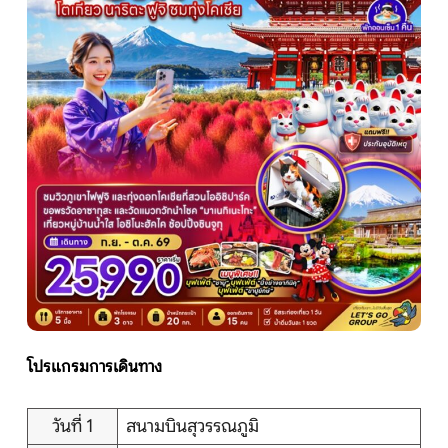
หน้าแรก
ทัวร์ต่างประเทศ
จัดกรุ๊ปต่างประเทศ
โปรไฟไหม้
ทัวร์ในประเทศ
จัดกรุ๊ปในประเทศ
โปรแกรมการเดินทาง
เรือเจ้าพระยา
วันที่ 1
สนามบินสุวรรณภูมิ