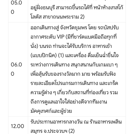
จัดกรุ๊ปในประเทศ
05.0
อยู่ฝั่งธนบุรี สามารถขึ้นรถได้ที่ หน้าห้างเทสโก้
0
โลตัส สาขาถนนพระราม 2)
เรือเจ้าพระยา
ออกเดินทางสู่ จังหวัดชุมพร โดย รถบัสปรับ
บริการอื่นๆ
อากาศระดับ VIP (มีที่ชาร์ตแบตมือถือทุกที่
นั่ง) บนรถ ท่านจะได้รับบริการ อาหารเช้า
ติดต่อเรา
(แบบปิกนิค) (1) และเครื่อง ดื่มเย็นฉ่ำชื่นใจ
06.0
ระหว่างการเดินทาง สนุกสนานกับเกมเบา ๆ
0
เพื่อลุ้นรับของรางวัลมาก มาย พร้อมรับฟัง
Search
รายละเอียดโปรแกรมการเดินทาง และเกร็ด
ความรู้ต่าง ๆ เกี่ยวกับสถานที่ท่องเที่ยว รวม
ถึงการดูแลเอาใจใส่อย่างดีจากทีมงาน
มัคคุเทศก์และผู้ช่วย
รับประทานอาหารกลางวัน ณ ร้านอาหารเพลิน
12.00
สมุทร จ.ประจวบฯ (2)