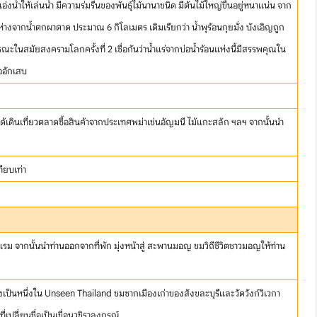
่งน้ำให้เล่นน้ำ มีความร่มรื่นของพันธุ์ไม้นานาชนิด มีต้นไม้ใหญ่ขึ้นอยู่หนาแน่น จาก
ู่ห่างจากน้ำตกผาตาด ประมาณ 6 กิโลเมตร เดิมเรียกว่า น้ำพุร้อนกุยมั่ง บังเอิญถูก
ในสมัยสงครามโลกครั้งที่ 2 เชื่อกันว่าน้ำแร่จากบ่อน้ำร้อนแห่งนี้มีสรรพคุณใน
ออักเสบ
ด้เดินเที่ยวตลาดซื้อสินค้าจากประเทศพม่าเช่นอัญมนี ไม้แกะสลัก ฯลฯ จากนั้นนำ
ทียบเท่า
hare
รม จากนั้นนำท่านออกจากที่พัก มุ่งหน้าสู่ สะพานมอญ ชมวิถีชีวิตชาวมอญให้ท่าน
่งเป็นหนึ่งใน Unseen Thailand ชมซากเมืองเก่าของสังขละบุรีและวัดวังก์วิเวกา
ี่เปลี่ยนชื่อเป็นเขื่อนวชิราลงกรณ์