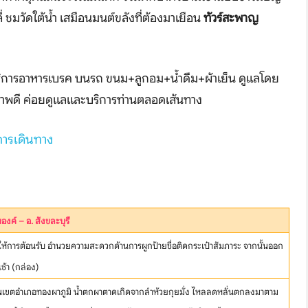
ลี่ ชมวัดใต้น้ำ เสมือนมนต์ขลังที่ต้องมาเยือน
ทัวร์สะพาญ
ม บริการอาหารเบรค บนรถ ขนม+ลูกอม+น้ำดืม+ผ้าเย็น ดูแลโดย
ภาพดี ค่อยดูแลและบริการท่านตลอดเส้นทาง
การเดินทาง
งค์ – อ. สังขละบุรี
ห้การต้อนรับ อำนวยความสะดวกด้านการผูกป้ายชื่อติดกระเป๋าสัมภาระ จากนั้นออก
ช้า (กล่อง)
นเขตอำเภอทองผาภูมิ น้ำตกผาตาดเกิดจากลำห้วยกุยมั่ง ไหลลดหลั่นตกลงมาตาม