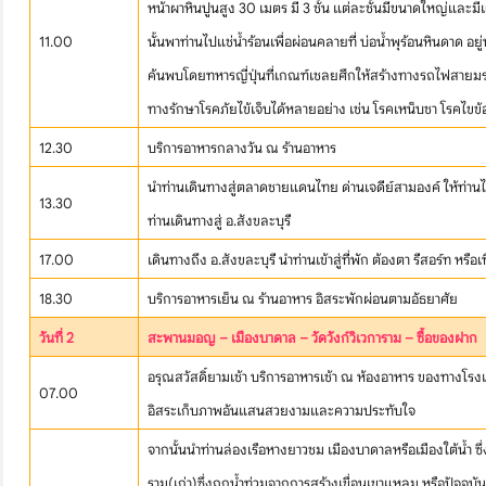
หน้าผาหินปูนสูง 30 เมตร มี 3 ชั้น แต่ละชั้นมีขนาดใหญ่และมีแอ
11.00
นั้นพาท่านไปแช่น้ำร้อนเพื่อผ่อนคลายที่ บ่อน้ำพุร้อนหินดาด อย
ค้นพบโดยทหารญี่ปุ่นที่เกณฑ์เชลยศึกให้สร้างทางรถไฟสายมรณะ
ทางรักษาโรคภัยไข้เจ็บได้หลายอย่าง เช่น โรคเหน็บชา โรคไขข้
บริษัทเบสเฟรนด์ ฮอลิเดย์
12.30
บริการอาหารกลางวัน ณ ร้านอาหาร
เส้นทางที่ต้องการ
นำท่านเดินทางสู่ตลาดชายแดนไทย ด่านเจดีย์สามองค์ ให้ท่านไ
13.30
ท่านเดินทางสู่ อ.สังขละบุรี
17.00
เดินทางถึง อ.สังขละบุรี นำท่านเข้าสู่ที่พัก ต้องตา รีสอร์ท หรือเ
S
18.30
บริการอาหารเย็น ณ ร้านอาหาร อิสระพักผ่อนตามอัธยาศัย
หน้าแรก
วันที่ 2
สะพานมอญ – เมืองบาดาล – วัดวังก์วิเวการาม – ซื้อของฝาก
อรุณสวัสดิ์ยามเช้า บริการอาหารเช้า ณ ห้องอาหาร ของทางโรงแ
ทัวร์ต่างประเทศ
07.00
อิสระเก็บภาพอันแสนสวยงามและความประทับใจ
จัดกรุ๊ปต่างประเทศ
จากนั้นนำท่านล่องเรือหางยาวชม เมืองบาดาลหรือเมืองใต้น้ำ ซึ
ราม(เก่า)ซึ่งถูกน้ำท่วมจากการสร้างเขื่อนเขาแหลม หรือปัจจุบันท