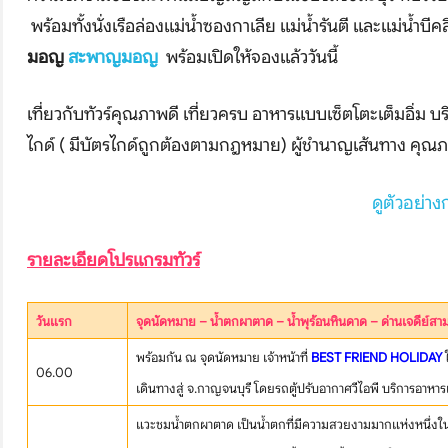
พร้อมทั้งนั่งเรือล่องแม่น้ำซองกาเลีย แม่น้ำรันตี และแม่น้ำบีค
มอญ
สะพาญมอญ
พร้อมเปิดให้จองแล้ววันนี้
เที่ยวกับทัวร์คุณภาพดี เที่ยวครบ อาหารแบบเซ็ตโตะเต็มอิ่
ไกด์ ( มีบัตรไกด์ถูกต้องตามกฎหมาย) ผู้ชำนาญเส้นทาง คุณ
ดูตัวอย่าง
รายละเอียดโปรแกรมทัวร์
วันแรก
จุดนัดหมาย – น้ำตกผาตาด – น้ำพุร้อนหินดาด – ด่านเจดีย์สามอ
พร้อมกัน ณ จุดนัดหมาย เจ้าหน้าที่
BEST FRIEND HOLIDAY
ใ
06.00
เดินทางสู่ จ.กาญจนบุรี โดยรถตู้ปรับอากาศวีไอพี บริการอาหารเ
แวะชมน้ำตกผาตาด เป็นน้ำตกที่มีความสวยงามมากแห่งหนึ่งใ