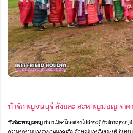
ทัวร์กาญจนบุรี
สังขละ
สะพาญมอญ
ราค
ทัวร์สะพาญมอญ
เที่ยวเมืองไทยต้องไปถึงจะรู้ ทัวร์กาญจนบุรี
ความงดงามของสะพานมอญสัญลักษณ์ของสังขละบุรี ที่บรร