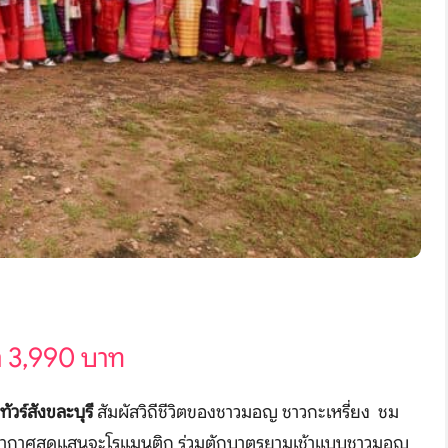
า 3,990 บาท
ทัวร์สังขละบุรี
สัมผัสวิถีชีวิตของชาวมอญ ชาวกะเหรี่ยง ชม
ยากาศสุดแสนจะโรแมนติก ร่วมตักบาตรยามเช้าแบบชาวมอญ