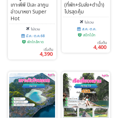
เกาะพีพี ปิเละ ลากูน
(ที่พัก+รับส่ง+ดำน้ำ)
Search
อ่าวมาหยา Super
โปรสุดคุ้ม
Hot
ไม่รวม
ส.ค.-ต.ค.
ไม่รวม
สปีทโบ้ท
มี.ค.-ต.ค.68
พักใกล้หาด
เริ่มต้น
4,400
เริ่มต้น
4,390