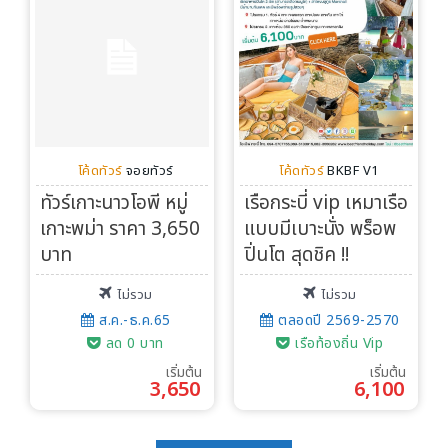
โค้ดทัวร์
จอยทัวร์
โค้ดทัวร์
BKBF V1
ทัวร์เกาะนาวโอพี หมู่
เรือกระบี่ vip เหมาเรือ
เกาะพม่า ราคา 3,650
แบบมีเบาะนั่ง พร็อพ
บาท
ปิ่นโต สุดชิค !!
ไม่รวม
ไม่รวม
ส.ค.-ธ.ค.65
ตลอดปี 2569-2570
ลด 0 บาท
เรือท้องถิ่น Vip
เริ่มต้น
เริ่มต้น
3,650
6,100