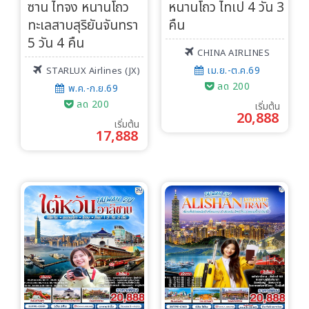
ซาน ไทจง หนานโถว
หนานโถว ไทเป 4 วัน 3
ทะเลสาบสุริยันจันทรา
คืน
5 วัน 4 คืน
CHINA AIRLINES
เม.ย.-ต.ค.69
STARLUX Airlines (JX)
ลด 200
พ.ค.-ก.ย.69
ลด 200
เริ่มต้น
20,888
เริ่มต้น
17,888