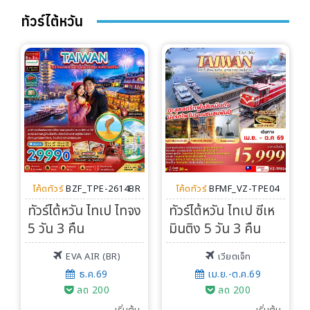
ทัวร์ต่างประเทศ
ทัวร์ไต้หวัน
จัดกรุ๊ปต่างประเทศ
โปรไฟไหม้
ทัวร์ในประเทศ
จัดกรุ๊ปในประเทศ
เรือเจ้าพระยา
โค้ดทัวร์
BZF_TPE-2614BR
โค้ดทัวร์
BFMF_VZ-TPE04
ทัวร์ไต้หวัน ไทเป ไทจง
ทัวร์ไต้หวัน ไทเป ซีเห
บริการอื่นๆ
5 วัน 3 คืน
มินติง 5 วัน 3 คืน
ติดต่อเรา
EVA AIR (BR)
เวียตเจ็ท
ธ.ค.69
เม.ย.-ต.ค.69
ลด 200
ลด 200