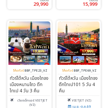
เริ่มต้น
เริ่มต้น
Search
29,990
15,999
โค้ดทัวร์
BBF_TPE23_VZ
โค้ดทัวร์
BBF_TPE69_VZ
ทัวร์ไต้หวัน เมืองไถจง
ทัวร์ไต้หวัน เมืองไถจง
เมืองหนานโถว ตึก
ตึกไทเป101 5 วัน 4
ไทเป 4 วัน 3 คืน
คืน
เวียตเจ็ทแอร์ VIETJET
VIETJET (VZ)
(VZ)
เม.ย.-ต.ค.69