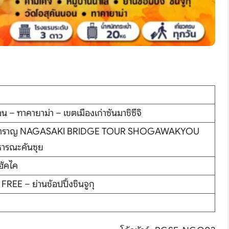
น – ทาคายาม่า – เขตเมืองเก่าซันมาชิซึจิ
องเรือสำราญ NAGASAKI BRIDGE TOUR SHOGAWAKYOU
รณะคันซุย
 ฮัคไค
FREE – ย่านช้อปปิ้งชินจูกุ