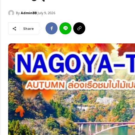
By
AdminBB
July 9, 2026
Share