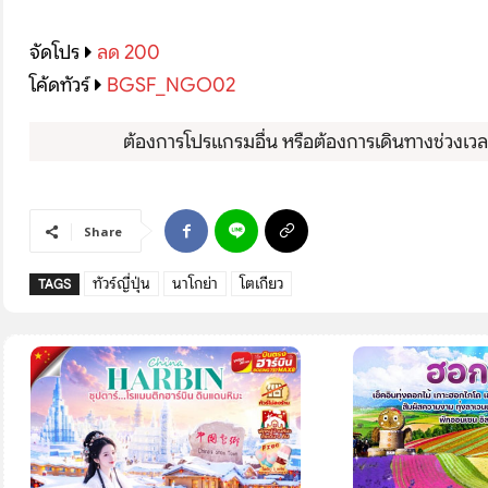
โปรไฟไหม้
จัดโปร
ลด 200
ทัวร์ในประเทศ
โค้ดทัวร์
BGSF_NGO02
จัดกรุ๊ปในประเทศ
ต้องการโปรแกรมอื่น หรือต้องการเดินทางช่วงเวลาอ
เรือเจ้าพระยา
Share
บริการอื่นๆ
ทัวร์ญี่ปุ่น
นาโกย่า
โตเกียว
TAGS
ติดต่อเรา