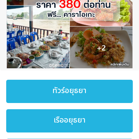
ทัวร์อยุธยา
เรืออยุธยา