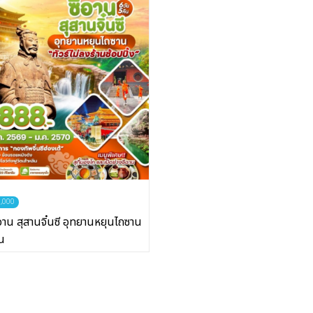
0,000
ซีอาน สุสานจิ๋นซี อุทยานหยุนไถซาน
ืน