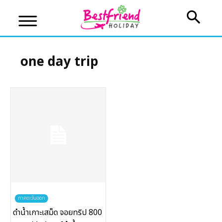
one day trip
บริษัทเบสเฟรนด์ ฮอลิเดย์
เส้นทางที่ต้องการ
หน้าแรก
ทัวร์ต่างประเทศ
จัดกรุ๊ปต่างประเทศ
ภาคตะวันออก
ดำน้ำเกาะเสม็ด จอยทริป 800
โปรไฟไหม้