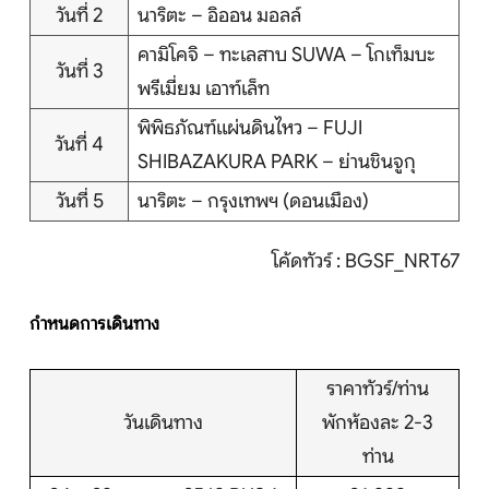
บริการอื่นๆ
วันที่ 2
นาริตะ – อิออน มอลล์
คามิโคจิ – ทะเลสาบ SUWA – โกเท็มบะ
ติดต่อเรา
วันที่ 3
พรีเมี่ยม เอาท์เล็ท
พิพิธภัณฑ์แผ่นดินไหว – FUJI
วันที่ 4
SHIBAZAKURA PARK – ย่านชินจูกุ
Search
วันที่ 5
นาริตะ – กรุงเทพฯ (ดอนเมือง)
โค้ดทัวร์ : BGSF_NRT67
กำหนดการเดินทาง
ราคาทัวร์/ท่าน
วันเดินทาง
พักห้องละ 2-3
ท่าน