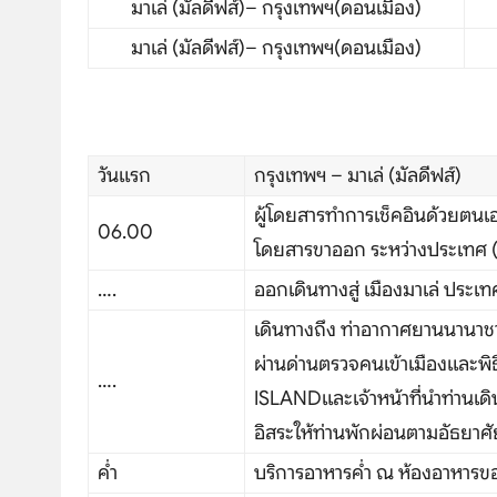
มาเล่ (มัลดีฟส์)– กรุงเทพฯ(ดอนเมือง)
โปรไฟไหม้
มาเล่ (มัลดีฟส์)– กรุงเทพฯ(ดอนเมือง)
ทัวร์ในประเทศ
จัดกรุ๊ปในประเทศ
วันแรก
กรุงเทพฯ – มาเล่ (มัลดีฟส์)
เรือเจ้าพระยา
ผู้โดยสารทำการเช็คอินด้วยตนเ
06.00
บริการอื่นๆ
โดยสารขาออก ระหว่างประเทศ (
….
ออกเดินทางสู่ เมืองมาเล่ ประเท
ติดต่อเรา
เดินทางถึง ท่าอากาศยานนานาชา
ผ่านด่านตรวจคนเข้าเมืองและพิธ
….
ISLANDและเจ้าหน้าที่นำท่านเดินท
อิสระให้ท่านพักผ่อนตามอัธยาศั
ค่ำ
บริการอาหารค่ำ ณ ห้องอาหารขอ