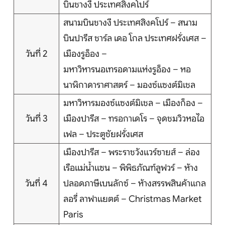
บินชางงี ประเทศสิงคโปร์
สนามบินชางงี ประเทศสิงคโปร์ – สนาม
ติดต่อเรา
บินปารีส ชาร์ล เดอ โกล ประเทศฝรั่งเศส –
วันที่ 2
เมืองรูอ็อง –
มหาวิหารนอเทรอดามแห่งรูอ็อง – หอ
Search
นาฬิกาดาราศาสตร์ – มองซ์แซงต์มิเชล
มหาวิหารมองซ์แซงต์มิเชล – เมืองก็อง –
วันที่ 3
เมืองปารีส – ทรอกาเดโร – จุดชมวิวหอไอ
เฟล – ประตูชัยฝรั่งเศส
เมืองปารีส – พระราชวังแวร์ซายส์ – ล่อง
เรือแม่น้ำแซน – พิพิธภัณฑ์ลูฟวร์ – ห้าง
วันที่ 4
ปลอดภาษีเบนลักซ์ – ห้างสรรพสินค้าแกล
ลอรี่ ลาฟาแยตต์ – Christmas Market
Paris