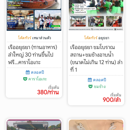
ทัวร์ต่างประเทศ
จัดกรุ๊ปต่างประเทศ
โปรไฟไหม้
โค้ดทัวร์
เหมาส่วนตัว
โค้ดทัวร์
อยุธยา
เรืออยุธยา (ทานอาหาร)
เรืออยุธยา ชมโบราณ
ทัวร์ในประเทศ
ลำใหญ่ 30 ท่านขึ้นไป
สถาน+ชมช้างอาบน้ำ
ฟรี…คาราโอเกะ
(ขนาดไม่เกิน 12 ท่าน) ลำ
จัดกรุ๊ปในประเทศ
ที่ 1
ตลอดปี
คาราโอเกะ
ตลอดปี
เรือเจ้าพระยา
ชมช้าง
เริ่มต้น
380/ท่าน
เริ่มต้น
บริการอื่นๆ
900/ลำ
ติดต่อเรา