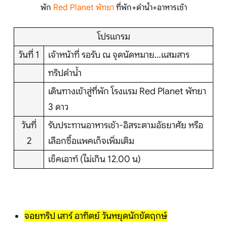
พัก
Red Planet พัทยา
ที่พัก+ดำน้ำ+อาหารเช้า
บริการอื่นๆ
โปรแกรม
ติดต่อเรา
วันที่ 1
เจ้าหน้าที่ รอรับ ณ จุดนัดหมาย…แสมสาร
ทริปดำน้ำ
แสมสาร 3 ชม
เดินทางเข้าสู่ที่พัก โรงแรม Red Planet พัทยา
Search
3 ดาว
วันที่
รับประทานอาหารเช้า-อิสระตามอัธยาศัย หรือ
2
เลือกซื้อแพคเก็จเพิ่มเติม
เช็คเอาท์ (ไม่เกิน 12.00 น)
จอยทริป เสาร์ อาทิตย์ วันหยุดนักขัตฤกษ์