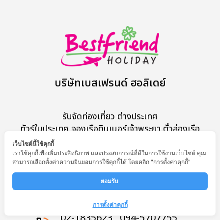
บริษัทเบสเฟรนด์ ฮอลิเดย์
รับจัดท่องเที่ยว ต่างประเทศ
ทัวร์ในประเทศ จองเรือดินเนอร์เจ้าพระยา ตั๋วล่องเรือ
ทัวร์ดำน้ำ จอยทัวร์
เว็บไซต์นี้ใช้คุกกี้
จัดกรุ๊ปเหมา กรุ๊ปส่วนตัว คุณภาพดี
เราใช้คุกกี้เพื่อเพิ่มประสิทธิภาพ และประสบการณ์ที่ดีในการใช้งานเว็บไซต์ คุณ
สามารถเลือกตั้งค่าความยินยอมการใช้คุกกี้ได้ โดยคลิก "การตั้งค่าคุกกี้"
ใบอนุญาตนำเที่ยว 11/07424
ยอมรับ 
รับชำระตัดบัตรออนไลน์
การตั้งค่าคุกกี้
02-1835623 , 094-5707755