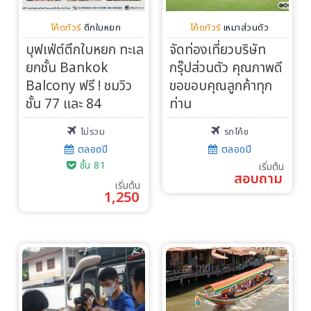
โค้ดทัวร์
ตึกใบหยก
โค้ดทัวร์
เหมาส่วนตัว
บุฟเฟ่ต์ตึกใบหยก ทะเล
จัดท่องเที่ยวบริษัท
ยกชั้น Bankok
กรุ๊ปส่วนตัว คุณภาพดี
Balcony ฟรี ! ชมวิว
ขอขอบคุณลูกค้าทุก
ชั้น 77 และ 84
ท่าน
ไม่รวม
รถโค้ช
ตลอดปี
ตลอดปี
ชั้น 81
เริ่มต้น
สอบถาม
เริ่มต้น
1,250