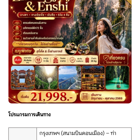
หน้าแรก
ทัวร์ต่างประเทศ
จัดกรุ๊ปต่างประเทศ
โปรไฟไหม้
ทัวร์ในประเทศ
จัดกรุ๊ปในประเทศ
โปรแกรมการเดินทาง
เรือเจ้าพระยา
กรุงเทพฯ (สนามบินดอนเมือง) – ท่า