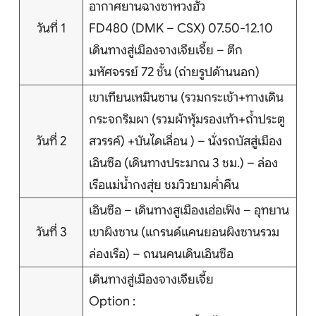
อากาศยานฉางซาหวงฮัว
บริการอื่นๆ
วันที่ 1
FD480 (DMK – CSX) 07.50-12.10
ติดต่อเรา
เดินทางสู่เมืองจางเจียเจี้ย – ตึก
มหัศจรรย์ 72 ชั้น (ถ่ายรูปด้านนอก)
เขาเทียนเหมินซาน (รวมกระเช้า+ทางเดิน
Search
กระจกริมผา (รวมผ้าหุ้มรองเท้า+ถ้ำประตู
วันที่ 2
สวรรค์) +บันไดเลื่อน ) – นั่งรถบัสสู่เมือง
เอินซือ (เดินทางประมาณ 3 ชม.) – ล่อง
เรือแม่น้ำกงสุ่ย ชมวิวยามค่ำคืน
เอินซือ – เดินทางสูเมืองเฮ่อเฟิง – อุทยาน
วันที่ 3
เขาผิงซาน (แกรนด์แคนยอนผิงซานรวม
ล่องเรือ) – ถนนคนเดินเอินซือ
เดินทางสู่เมืองจางเจียเจี้ย
Option :