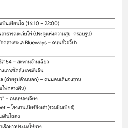
มบินเยียนไถ (16:10 – 22:00)
สวนสาธารณะเว่ยไห่ (ประตูแห่งความสุข+กรอบรูป)
อกลางทะเล Blueways – ถนนฮั่วจวี้ปา
ัตุรัส 54 – สะพานจ้านเฉียว
งเก่าสไตล์เยอรมันจีน
ิล (ถ่ายรูปด้านนอก) – ถนนคนเดินจงซาน
มไฟกลางคืน)
ข่ว” – ถนนหลงเจียง
t – โรงงานเบียร์ชิงเต่า(รวมชิมเบียร์)
คนเดินไถตง
ท่าเรือชาวประมงไห่ชาง