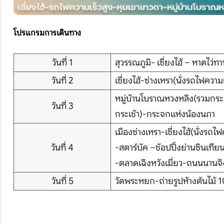
โปรแกรมการเดินทาง
วันที่ 1
สุวรรณภูมิ- เซี่ยงไฮ้ – หาดไว่ทาน
วันที่ 2
เซี่ยงไฮ้-ซ่างเหรา(นั่งรถไฟความ
หมู่บ้านโบราณหวงหลิง(รวมกระ
วันที่ 3
กระเช้า)-กระจกแห่งน้องนภา
เมืองซ่างเหรา-เซี่ยงไฮ้(นั่งรถไฟ
วันที่ 4
-สตาร์บัค –ช้อปปิ้งย่านซินเทียนต
-ตลาดเฉิงหวังเมี่ยว-ถนนนานจิ
วันที่ 5
วัดพระหยก-ถ่ายรูปห้างต้นไม