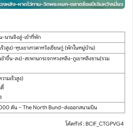
-นานจิงลู่-เข้าที่พัก
เร็วสูง)-หุบเขาเทวดาหวังเซียนกู่ (พักในหมู่บ้าน)
เช้าขึ้น-ลง)-สะพานกระจกหวงหลิง-ภูเขาหลิงซาน(รวม
ความเร็วสูง)
ี้
ง
้ 1000 ต้น – The North Bund–ส่งออกสนามบิน
โค้ดทัวร์ : BCIF_CTGPVG4