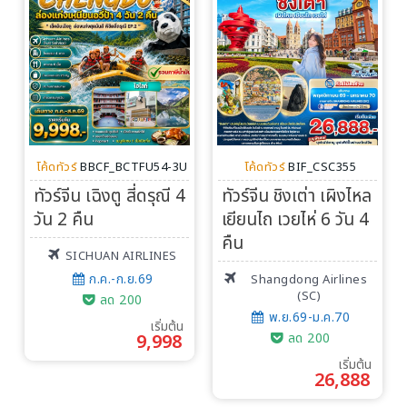
โค้ดทัวร์
BBCF_BCTFU54-3U
โค้ดทัวร์
BIF_CSC355
ทัวร์จีน เฉิงตู สี่ดรุณี 4
ทัวร์จีน ชิงเต่า เผิงไหล
วัน 2 คืน
เยียนไถ เวยไห่ 6 วัน 4
คืน
SICHUAN AIRLINES
ก.ค.-ก.ย.69
Shangdong Airlines
(SC)
ลด 200
พ.ย.69-ม.ค.70
เริ่มต้น
9,998
ลด 200
เริ่มต้น
26,888