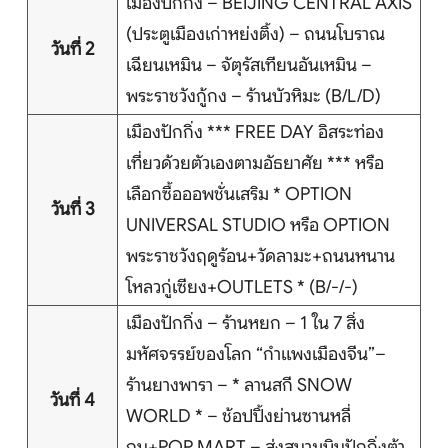
เมืองปักกิ่ง – BEIJING CENTRAL AXIS
บริการอื่นๆ
(ประตูเมืองเก่าหย่งติ้ง) – ถนนโบราณ
วันที่ 2
ติดต่อเรา
เฉียนเหมิน – จัตุรัสเทียนอันเหมิน –
พระราชวังกู้กง – ร้านบัวหิมะ (B/L/D)
เมืองปักกิ่ง *** FREE DAY อิสระท่อง
Search
เที่ยวด้วยตัวเองตามอัธยาศัย *** หรือ
เลือกซื้อออพชั่นเสริม * OPTION
วันที่ 3
UNIVERSAL STUDIO หรือ OPTION
พระราชวังฤดูร้อน+วัดลามะ+ถนนหนาน
โหลวกู่เซียง+OUTLETS * (B/-/-)
เมืองปักกิ่ง – ร้านหยก – 1 ใน 7 สิ่ง
มหัศจรรย์ของโลก “กำแพงเมืองจีน”–
ร้านยางพารา – * ลานสกี SNOW
วันที่ 4
WORLD * – ช้อปปิ้งย่านซานหลี่
ถุน+POP MART – ส่งสนามบินปักกิ่งต้า