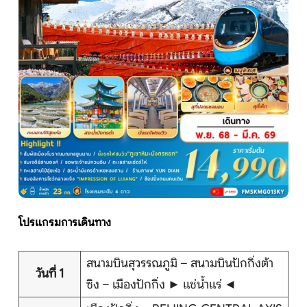
หน้าแรก
ทัวร์ต่างประเทศ
จัดกรุ๊ปต่างประเทศ
โปรไฟไหม้
ทัวร์ในประเทศ
โปรแกรมการเดินทาง
จัดกรุ๊ปในประเทศ
สนามบินสุวรรณภูมิ – สนามบินปักกิ่งต้า
วันที่ 1
เรือเจ้าพระยา
ซิง – เมืองปักกิ่ง ► แช่น้ำแร่ ◄