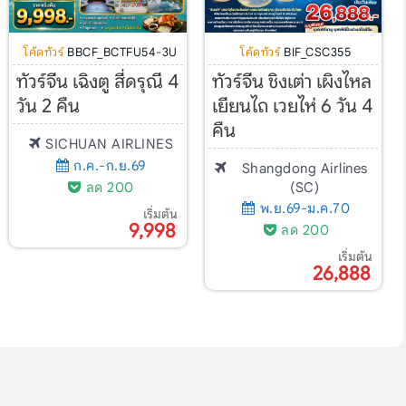
โค้ดทัวร์
BBCF_BCTFU54-3U
โค้ดทัวร์
BIF_CSC355
ทัวร์จีน เฉิงตู สี่ดรุณี 4
ทัวร์จีน ชิงเต่า เผิงไหล
วัน 2 คืน
เยียนไถ เวยไห่ 6 วัน 4
คืน
SICHUAN AIRLINES
ก.ค.-ก.ย.69
Shangdong Airlines
ลด 200
(SC)
พ.ย.69-ม.ค.70
เริ่มต้น
9,998
ลด 200
เริ่มต้น
26,888