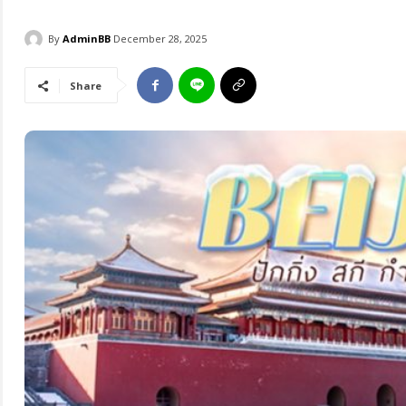
By
AdminBB
December 28, 2025
Share