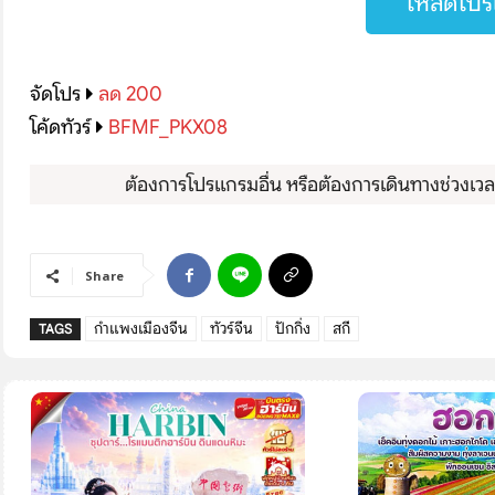
โหลดโปรแ
โปรไฟไหม้
ทัวร์ในประเทศ
จัดโปร
ลด 200
จัดกรุ๊ปในประเทศ
โค้ดทัวร์
BFMF_PKX08
เรือเจ้าพระยา
ต้องการโปรแกรมอื่น หรือต้องการเดินทางช่วงเวลาอ
บริการอื่นๆ
Share
ติดต่อเรา
กำแพงเมืองจีน
ทัวร์จีน
ปักกิ่ง
สกี
TAGS