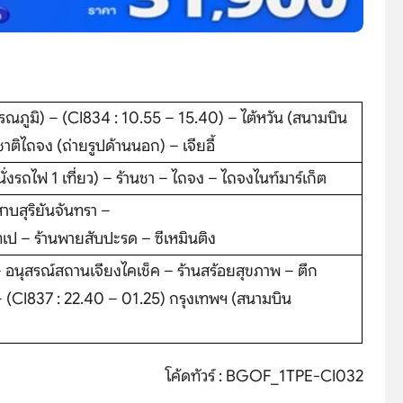
รณภูมิ) – (CI834 : 10.55 – 15.40) – ไต้หวัน (สนามบิน
ิไถจง (ถ่ายรูปด้านนอก) – เจียอี้
นั่งรถไฟ 1 เที่ยว) – ร้านชา – ไถจง – ไถจงไนท์มาร์เก็ต
าบสุริยันจันทรา –
 ไทเป – ร้านพายสับปะรด – ซีเหมินติง
– อนุสรณ์สถานเจียงไคเช็ค – ร้านสร้อยสุขภาพ – ตึก
 – (CI837 : 22.40 – 01.25) กรุงเทพฯ (สนามบิน
โค้ดทัวร์ : BGOF_1TPE-CI032