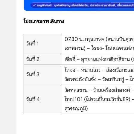
โปรแกรมการเดินทาง
07.30 น. กรุงเทพฯ (สนามบินสุวร
วันที่ 1
เถาหยวน) – ไถจง- โรงละครแห่งชาต
วันที่ 2
เจียอี้ – อุทยานแห่งชาติอาลีซาน (
ไถจง – หนานโถว – ล่องเรือทะเลส
วันที่ 3
วัดพระถังซัมจั๋ง – วัดเหวินหวู่ –
วัดหลงซาน – ร้านเครื่องสำอางค์ 
วันที่ 4
ไทเป101 (ไม่รวมขึ้นชมวิวชั้น89)
สุวรรณภูมิ)