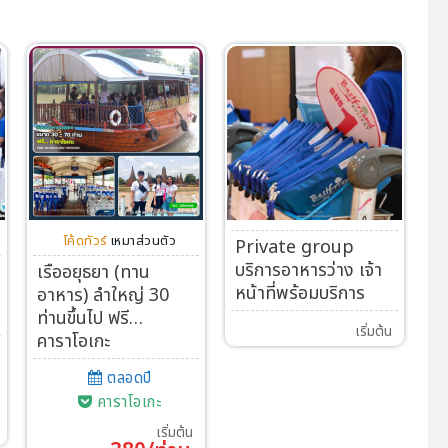
โค้ดทัวร์
เหมาส่วนตัว
Private group
บริการอาหารว่าง เจ้า
เรืออยุธยา (ทาน
หน้าที่พร้อมบริการ
า
อาหาร) ลำใหญ่ 30
ท่านขึ้นไป ฟรี…
เริ่มต้น
คาราโอเกะ
ตลอดปี
คาราโอเกะ
เริ่มต้น