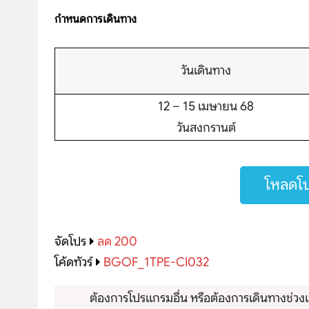
กำหนดการเดินทาง
วันเดินทาง
บริษัทเบสเฟรนด์ ฮอลิเดย์
12 – 15 เมษายน 68
เส้นทางที่ต้องการ
วันสงกรานต์
S
โหลดโป
หน้าแรก
จัดโปร
ลด 200
ทัวร์ต่างประเทศ
โค้ดทัวร์
BGOF_1TPE-CI032
จัดกรุ๊ปต่างประเทศ
ต้องการโปรแกรมอื่น หรือต้องการเดินทางช่วงเว