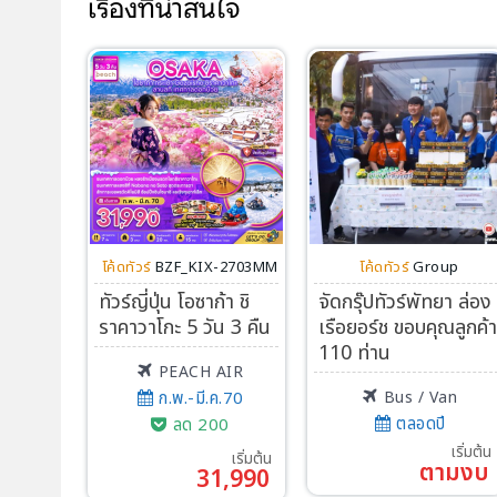
เรื่องที่น่าสนใจ
โค้ดทัวร์
BZF_KIX-2703MM
โค้ดทัวร์
Group
ทัวร์ญี่ปุ่น โอซาก้า ชิ
จัดกรุ๊ปทัวร์พัทยา ล่อง
ราคาวาโกะ 5 วัน 3 คืน
เรือยอร์ช ขอบคุณลูกค้
110 ท่าน
PEACH AIR
ก.พ.-มี.ค.70
Bus / Van
ตลอดปี
ลด 200
เริ่มต้น
เริ่มต้น
ตามงบ
31,990