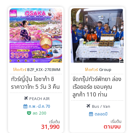
โค้ดทัวร์
BZF_KIX-2703MM
โค้ดทัวร์
Group
ทัวร์ญี่ปุ่น โอซาก้า ชิ
จัดกรุ๊ปทัวร์พัทยา ล่อง
ราคาวาโกะ 5 วัน 3 คืน
เรือยอร์ช ขอบคุณ
ลูกค้า 110 ท่าน
PEACH AIR
ก.พ.-มี.ค.70
Bus / Van
ลด 200
ตลอดปี
เริ่มต้น
เริ่มต้น
ตามงบ
31,990