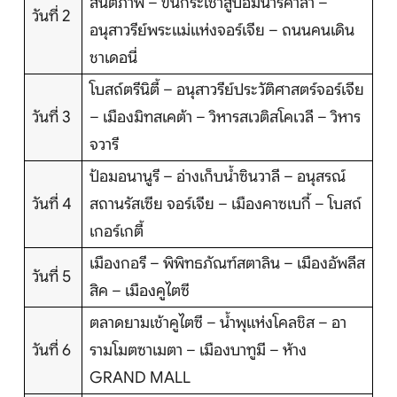
บริการอื่นๆ
สันติภาพ – ขึ้นกระเช้าสู่ป้อมนาริคาล่า –
วันที่ 2
อนุสาวรีย์พระแม่แห่งจอร์เจีย – ถนนคนเดิน
ติดต่อเรา
ชาเดอนี่
โบสถ์ตรีนิตี้ – อนุสาวรีย์ประวัติศาสตร์จอร์เจีย
วันที่ 3
– เมืองมิทสเคต้า – วิหารสเวติสโคเวลี – วิหาร
Search
จวารี
ป้อมอนานูรี – อ่างเก็บน้ำซินวาลี – อนุสรณ์
วันที่ 4
สถานรัสเซีย จอร์เจีย – เมืองคาซเบกี้ – โบสถ์
เกอร์เกตี้
เมืองกอรี – พิพิทธภัณฑ์สตาลิน – เมืองอัพลีส
วันที่ 5
สิค – เมืองคูไตซี
ตลาดยามเช้าคูไตซี – น้ำพุแห่งโคลชิส – อา
วันที่ 6
รามโมตซาเมตา – เมืองบาทูมี – ห้าง
GRAND MALL