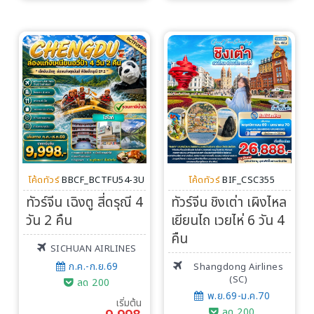
โค้ดทัวร์
BBCF_BCTFU54-3U
โค้ดทัวร์
BIF_CSC355
ทัวร์จีน เฉิงตู สี่ดรุณี 4
ทัวร์จีน ชิงเต่า เผิงไหล
วัน 2 คืน
เยียนไถ เวยไห่ 6 วัน 4
คืน
SICHUAN AIRLINES
ก.ค.-ก.ย.69
Shangdong Airlines
(SC)
ลด 200
พ.ย.69-ม.ค.70
เริ่มต้น
ลด 200