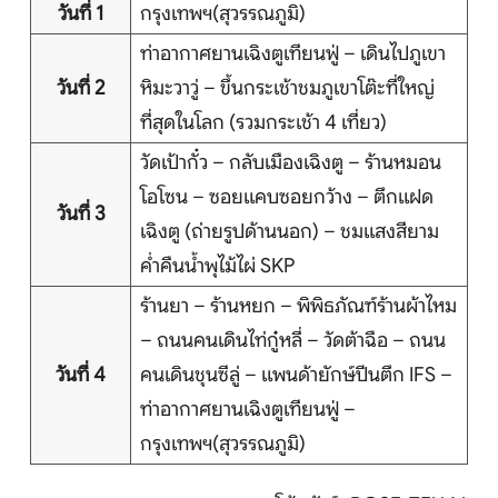
วันที่ 1
กรุงเทพฯ(สุวรรณภูมิ)
ท่าอากาศยานเฉิงตูเทียนฟู่ – เดินไปภูเขา
วันที่ 2
หิมะวาวู่ – ขึ้นกระเช้าชมภูเขาโต๊ะที่ใหญ่
หน้าแรก
ที่สุดในโลก (รวมกระเช้า 4 เที่ยว)
ทัวร์ต่างประเทศ
วัดเป้ากั๋ว – กลับเมืองเฉิงตู – ร้านหมอน
โอโซน – ซอยแคบซอยกว้าง – ตึกแฝด
จัดกรุ๊ปต่างประเทศ
วันที่ 3
เฉิงตู (ถ่ายรูปด้านนอก) – ชมแสงสียาม
ค่ำคืนน้ำพุไม้ไผ่ SKP
โปรไฟไหม้
ร้านยา – ร้านหยก – พิพิธภัณฑ์ร้านผ้าไหม
ทัวร์ในประเทศ
– ถนนคนเดินไท่กู๋หลี่ – วัดต้าฉือ – ถนน
วันที่ 4
คนเดินชุนซีลู่ – แพนด้ายักษ์ปีนตึก IFS –
จัดกรุ๊ปในประเทศ
ท่าอากาศยานเฉิงตูเทียนฟู่ –
เรือเจ้าพระยา
กรุงเทพฯ(สุวรรณภูมิ)
บริการอื่นๆ