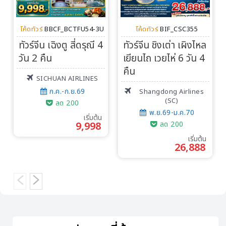
โค้ดทัวร์
BBCF_BCTFU54-3U
โค้ดทัวร์
BIF_CSC355
ทัวร์จีน เฉิงตู สี่ดรุณี 4
ทัวร์จีน ชิงเต่า เผิงไหล
วัน 2 คืน
เยียนไถ เวยไห่ 6 วัน 4
คืน
SICHUAN AIRLINES
ก.ค.-ก.ย.69
Shangdong Airlines
(SC)
ลด 200
พ.ย.69-ม.ค.70
เริ่มต้น
9,998
ลด 200
เริ่มต้น
26,888