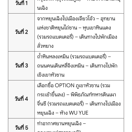
วันที่ 1
บริการอื่นๆ
นเฉิง
จากหยุนเฉิงไปเมืองเจียวโจ้ว – อุทยาน
ติดต่อเรา
แห่งชาติหยุนไถ่ซาน – หุบเขาหินแดง
วันที่ 2
(รวมรถแบตเตอรี่) – เดินทางไปพักเมือง
ลั่วหยาง
Search
ถ้ำหินหลงเหมิน (รวมรถแบตเตอรี่) –
วันที่ 3
ถนนคนเดินหลี่จิงเหมิน – เดินทางไปพัก
เชิงเขาหัวซาน
เลือกซื้อ OPTION ภูเขาหัวซาน (รวม
กระเช้าขึ้นลง) – พิพิธภัณฑ์ทหารดินเผา
วันที่ 4
จิ๋นซี (รวมรถแบตเตอรี่) – เดินทางไปเมือง
หยุนเฉิง – ห้าง WU YUE
ท่าอากาศยานหยุนเฉิง –
วันที่ 5