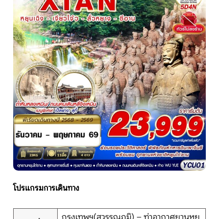
หน้าแรก
ทัวร์ต่างประเทศ
จัดกรุ๊ปต่างประเทศ
โปรไฟไหม้
ทัวร์ในประเทศ
จัดกรุ๊ปในประเทศ
โปรแกรมการเดินทาง
เรือเจ้าพระยา
กรุงเทพฯ(สุวรรณภูมิ) – ท่าอากาศยานหยุ