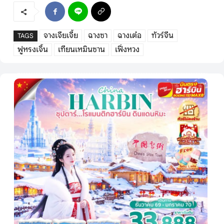
จางเจียเจี้ย
ฉางซา
ฉางเต๋อ
ทัวร์จีน
TAGS
ฟูหรงเจิ้น
เทียนเหมินซาน
เฟิ่งหวง