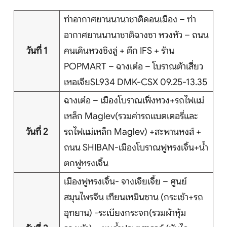
บริการอื่นๆ
ท่าอากาศยานนานาชาติดอนเมือง – ท่า
อากาศยานนานาชาติฉางซา หวงหัว – ถนน
ติดต่อเรา
วันที่ 1
คนเดินหวงซิงลู่ + ตึก IFS + ร้าน
POPMART – ฉางเต๋อ – โบราณต้าเสี่ยว
เหอเจียSL934 DMK-CSX 09.25-13.35
Search
ฉางเต๋อ – เมืองโบราณเฟิ่งหวง+รถไฟแม่
เหล็ก Maglev(รวมค่ารถแบตเตอรี่และ
วันที่ 2
รถไฟแม่เหล็ก Maglev) +สะพานหงส์ +
ถนน SHIBAN-เมืองโบราณฟูหรงเจิ้น+น้ำ
ตกฟูหรงเจิ้น
เมืองฟูหรงเจิ้น- จางเจียเจี้ย – ศูนย์
สมุนไพรจีน เทียนเหมินซาน (กระเช้า+รถ
อุทยาน) -ระเบียงกระจก(รวมผ้าหุ้ม