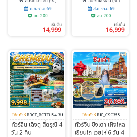
สปริงแอร์ไลน์ (9C)
สปริงแอร์ไลน์ (9C)
ก.ย.-ต.ค.69
ส.ค.-ก.ย.69
ลด 200
ลด 200
เริ่มต้น
เริ่มต้น
14,999
16,999
โค้ดทัวร์
BBCF_BCTFU54-3U
โค้ดทัวร์
BIF_CSC355
ทัวร์จีน เฉิงตู สี่ดรุณี 4
ทัวร์จีน ชิงเต่า เผิงไหล
วัน 2 คืน
เยียนไถ เวยไห่ 6 วัน 4