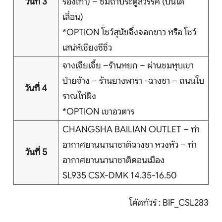
วันที่ 3
รองเท้า) – ชมถ้ำประตูสวรรค์ (บันได
เลื่อน)
*OPTION โชว์สุนัขจิ้งจอกขาว หรือ โชว์
เสน่ห์เชียงซีซิ่ว
จางเจียเจี้ย –ร้านหยก – ผ่านชมหุบเขา
ป่ายจ้าง – ร้านยางพารา -ฉางซา – ถนนโบ
วันที่ 4
ราณไท่ผิง
*OPTION เขาอวตาร
CHANGSHA BAILIAN OUTLET – ท่า
อากาศยานนานาชาติฉางซา หวงหัว – ท่า
วันที่ 5
อากาศยานนานาชาติดอนเมือง
SL935 CSX-DMK 14.35-16.50
โค้ดทัวร์ : BIF_CSL283