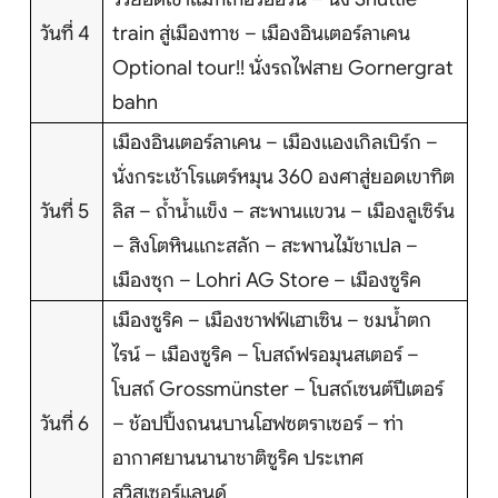
วันที่ 4
train สู่เมืองทาช – เมืองอินเตอร์ลาเคน
Optional tour!! นั่งรถไฟสาย Gornergrat
bahn
เมืองอินเตอร์ลาเคน – เมืองแองเกิลเบิร์ก –
นั่งกระเช้าโรแตร์หมุน 360 องศาสู่ยอดเขาทิต
วันที่ 5
ลิส – ถ้ำน้ำแข็ง – สะพานแขวน – เมืองลูเซิร์น
– สิงโตหินแกะสลัก – สะพานไม้ชาเปล –
เมืองซุก – Lohri AG Store – เมืองซูริค
เมืองซูริค – เมืองชาฟฟ์เฮาเซิน – ชมน้ำตก
ไรน์ – เมืองซูริค – โบสถ์ฟรอมุนสเตอร์ –
โบสถ์ Grossmünster – โบสถ์เซนต์ปีเตอร์
วันที่ 6
– ช้อปปิ้งถนนบานโฮฟซตราเซอร์ – ท่า
อากาศยานนานาชาติซูริค ประเทศ
สวิสเซอร์แลนด์