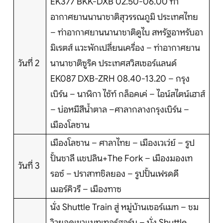
EK377 BKK-DXB 02.50-06.00 ท่า
บริการอื่นๆ
อากาศยานนานาชาติสุวรรณภูมิ ประเทศไทย
ติดต่อเรา
– ท่าอากาศยานนานาชาติดูไบ สหรัฐอาหรับอา
มิเรตส์ แวะพักเปลี่ยนเครื่อง – ท่าอากาศยาน
วันที่ 2
นานาชาติซูริค ประเทศสวิสเซอร์แลนด์
EK087 DXB-ZRH 08.40-13.20 – กรุง
Search
เบิร์น – นาฬิกา ไซ้ท์ กล็อคเค่ – ไอน์สไตน์เฮาส์
– บ่อหมีสีน้ำตาล –ศาลากลางกรุงเบิร์น –
เมืองโลซาน
เมืองโลซาน – ศาลาไทย – เมืองเวเว่ย์ – รูป
ปั้นชาลี แชปลิน+The Fork – เมืองมองเท
วันที่ 3
รอซ์ – ปราสาทชิลยอง – รูปปั้นเฟรดดี
เมอร์คิวรี – เมืองทาซ
นั่ง Shuttle Train สู่ หมู่บ้านเซอร์แมท – ชม
วิวยอดเขาแมทเทอร์ฮอร์น – นั่ง Shuttle