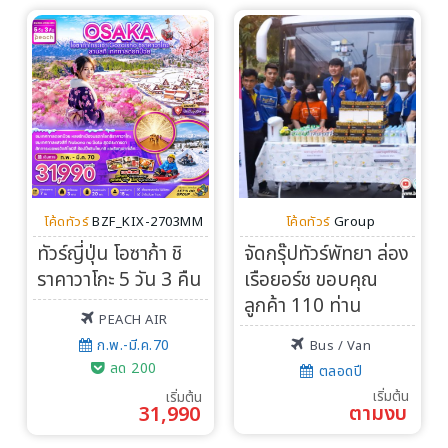
โค้ดทัวร์
BZF_KIX-2703MM
โค้ดทัวร์
Group
ทัวร์ญี่ปุ่น โอซาก้า ชิ
จัดกรุ๊ปทัวร์พัทยา ล่อง
ราคาวาโกะ 5 วัน 3 คืน
เรือยอร์ช ขอบคุณ
ลูกค้า 110 ท่าน
PEACH AIR
ก.พ.-มี.ค.70
Bus / Van
ลด 200
ตลอดปี
เริ่มต้น
เริ่มต้น
ตามงบ
31,990