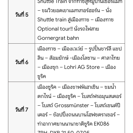
Shuttle Train จากทาซสู่หมู่บ้านเซอร์แมท
– ชมวิวยอดเขาแมทเทอร์ฮอร์น – นั่ง
วันที่ 5
Shuttle train สู่เมืองทาช – เมืองทาซ
Optional tour!! นั่งรถไฟสาย
Gornergrat bahn
เมืองทาซ – เมืองเวเว่ย์ – รูปปั้นชาร์ลี แชป
ลิน – ส้อมยักษ์ -เมืองโลซาน – ศาลาไทย
วันที่ 6
– เมืองซุก – Lohri AG Store – เมือง
ซูริค
เมืองซูริค – เมืองชาฟฟ์เฮาเซิน – ชมน้ำ
ตกไรน์ – เมืองซูริค – โบสถ์ฟรอมุนสเตอร์
– โบสถ์ Grossmünster – โบสถ์เซนต์ปี
วันที่ 7
เตอร์ – ช้อปปิ้งถนนบานโฮฟซตราเซอร์ –
ท่าอากาศยานนานาชาติซูริค EK086