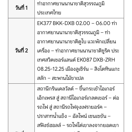
ท่าอากาศยานนานาชาติสุวรรณภูมิ
วันที่ 1
ประเทศไทย
EK377 BKK-DXB 02.00 – 06.00 ท่า
หน้าแรก
อากาศยานนานาชาติสุวรรณภูมิ – ท่า
อากาศยานนานาชาติดูไบ แวะพักเปลี่ยน
ทัวร์ต่างประเทศ
วันที่ 2
เครื่อง – ท่าอากาศยานนานาชาติซูริค ประ
เทศสวิตเซอร์แลนด์ EK087 DXB-ZRH
จัดกรุ๊ปต่างประเทศ
08.25-12.25 เมืองลูเซิร์น – สิงโตหินแกะ
โปรไฟไหม้
สลัก – สะพานไม้ชาเปล
สถานีกรินเดลวัลด์ – ขึ้นกระเช้าไอเกอร์
ทัวร์ในประเทศ
เอ็กเพรส สู่ สถานีไอเกอร์เกลตเชอร์ – ต่อ
รถไฟ สู่ สถานีรถไฟจุงเฟรายอร์ค –
จัดกรุ๊ปในประเทศ
ปราสาทน้ำแข็ง – อัลไพน์ เซนเซชัน –
เรือเจ้าพระยา
สฟิงซ์ฮอลล์ – รถไฟไต่เขาลงจากยอดเขา