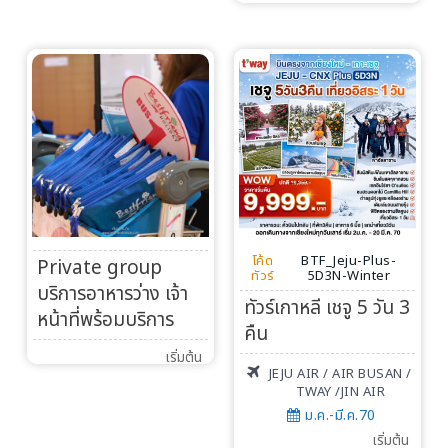
โค้ด
BTF_Jeju-Plus-
Private group
ทัวร์
5D3N-Winter
บริการอาหารว่าง เจ้า
ทัวร์เกาหลี เชจู 5 วัน 3
หน้าที่พร้อมบริการ
คืน
เริ่มต้น
JEJU AIR / AIR BUSAN /
TWAY /JIN AIR
ม.ค.-มี.ค.70
เริ่มต้น