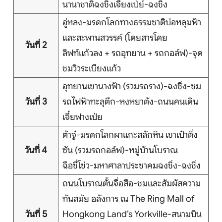
นานาชาติฉงชิ่งเจียงเป่ย์-ฉงชิ่ง
บริการอื่นๆ
อู่หลง-มรดกโลกทางธรรมชาติบ่อหลุมฟ้า
ติดต่อเรา
และสะพานสวรรค์ (โดยสารโดย
วันที่ 2
ลิฟท์แก้วลง + รถอุทยาน + รถกอล์ฟ)-จุด
ชมวิวระเบียงแก้ว
Search
อุทยานเขานางฟ้า (รวมรถราง)-ฉงชิ่ง-ชม
วันที่ 3
รถไฟฟ้าทะลุตึก-หงหยาต้ง-ถนนคนเดิน
เจี๋ยฟางเป่ย
ต้าจู๋-มรดกโลกผาแกะสลักหิน เขาเป๋าติ่ง
วันที่ 4
ซัน (รวมรถกอล์ฟ)-หมู่บ้านโบราณ
ฉือชี่โข่ว-มหาศาลาประชาคมฉงชิ่ง-ฉงชิ่ง
ถนนโบราณตั้นจื่อสือ-ชมและสัมผัสความ
ทันสมัย อลังการ ณ The Ring Mall of
วันที่ 5
Hongkong Land’s Yorkville-สนามบิน