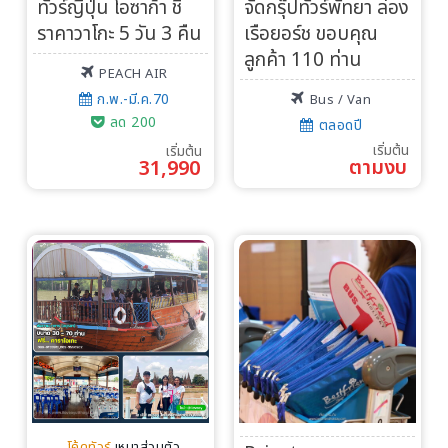
ทัวร์ญี่ปุ่น โอซาก้า ชิ
จัดกรุ๊ปทัวร์พัทยา ล่อง
ราคาวาโกะ 5 วัน 3 คืน
เรือยอร์ช ขอบคุณ
ลูกค้า 110 ท่าน
PEACH AIR
ก.พ.-มี.ค.70
Bus / Van
ลด 200
ตลอดปี
เริ่มต้น
เริ่มต้น
ตามงบ
31,990
โค้ดทัวร์
เหมาส่วนตัว