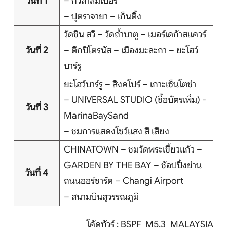
วันที่ 1
– กัวลาลัมเปอร์
– ปุตราจายา – เก็นติ้ง
วัดชิน สวี – วัดถ้ำบาตู – เมอร์เดก้าสแควร์
หน้าแรก
วันที่ 2
– ตึกปิโตรนัส – เมืองมะละกา – ยะโฮว์
บาร์รู
ทัวร์ต่างประเทศ
ยะโฮว์บาร์รู – สิงคโปร์ – เกาะเซ็นโตซ่า
จัดกรุ๊ปต่างประเทศ
– UNIVERSAL STUDIO (ซื้อบัตรเพิ่ม) -
วันที่ 3
MarinaBaySand
โปรไฟไหม้
– ชมการแสดงโชว์แสง สี เสียง
CHINATOWN – ชมวัดพระเขี้ยวแก้ว –
ทัวร์ในประเทศ
GARDEN BY THE BAY – ช้อปปิ้งย่าน
วันที่ 4
จัดกรุ๊ปในประเทศ
ถนนออร์ชาร์ด – Changi Airport
– สนามบินสุวรรณภูมิ
เรือเจ้าพระยา
โค้ดทัวร์ : BSPF_M5.3_MALAYSIA