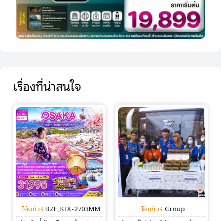
เรื่องที่น่าสนใจ
โค้ดทัวร์
BZF_KIX-2703MM
โค้ดทัวร์
Group