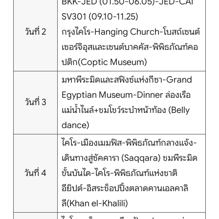
BKK-JED (01.50-06.05)-JED-CAI
บริการอื่นๆ
SV301 (09.10-11.25)
วันที่ 2
กรุงไคโร-Hanging Church-โบสถ์เซนต์
ติดต่อเรา
เซอร์จิอุสและเซนต์บาคคัส-พิพิธภัณฑ์คอ
ปติก(Coptic Museum)
มหาพีระมิดและสฟิงซ์แห่งกีซา-Grand
Search
Egyptian Museum-Dinner ล่องเรือ
วันที่ 3
แม่น้ำไนล์+ชมโชว์ระบำหน้าท้อง (Belly
dance)
ไคโร-เมืองเมมฟิส-พิพิธภัณฑ์กลางแจ้ง-
เดินทางสู่ซัคคารา (Saqqara) ชมพีระมิด
วันที่ 4
ขั้นบันได-ไคโร-พิพิธภัณฑ์แห่งชาติ
อียิปต์-อิสระช็อปปิ้งตลาดคานเอลคาลิ
ลี(Khan el-Khalili)