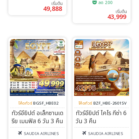
ลด 200
เริ่มต้น
49,888
เริ่มต้น
43,999
โค้ดทัวร์
BGSF_HBE02
โค้ดทัวร์
BZF_HBE-2601SV
ทัวร์อียิปต์ อเล็กซานเด
ทัวร์อียิปต์ ไคโร กีซ่า 6
รีย เมมฟิส 6 วัน 3 คืน
วัน 3 คืน
SAUDIA AIRLINES
SAUDIA AIRLINES