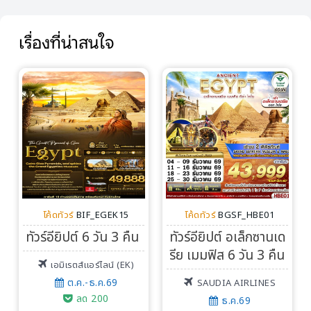
เรื่องที่น่าสนใจ
โค้ดทัวร์
BIF_EGEK15
โค้ดทัวร์
BGSF_HBE01
ทัวร์อียิปต์ 6 วัน 3 คืน
ทัวร์อียิปต์ อเล็กซานเด
รีย เมมฟิส 6 วัน 3 คืน
เอมิเรตส์แอร์ไลน์ (EK)
ต.ค.-ธ.ค.69
SAUDIA AIRLINES
ลด 200
ธ.ค.69