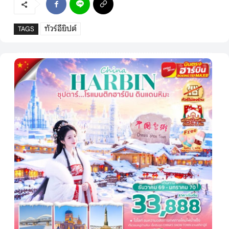
ทัวร์อียิปต์
TAGS