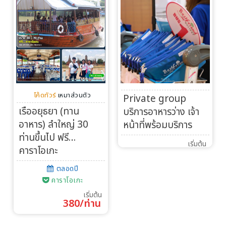
โค้ดทัวร์
เหมาส่วนตัว
Private group
เรืออยุธยา (ทาน
บริการอาหารว่าง เจ้า
อาหาร) ลำใหญ่ 30
หน้าที่พร้อมบริการ
ท่านขึ้นไป ฟรี…
เริ่มต้น
คาราโอเกะ
ตลอดปี
คาราโอเกะ
เริ่มต้น
380/ท่าน