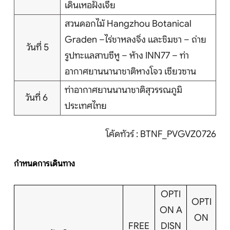
เดินเหอฝั่งเจีย
สวนดอกไม้ Hangzhou Botanical
Graden –ไร่ชาหลงจิ่ง และชิมชา – ถ่าย
วันที่ 5
รูปทะแลสาบซีหู – ห้าง INN77 – ท่า
อากาศยานนานาชาติหางโจว เซียวซาน
ท่าอากาศยานนานาชาติสุวรรณภูมิ
วันที่ 6
ประเทศไทย
โค้ดทัวร์ : BTNF_PVGVZ0726
กำหนดการเดินทาง
OPTI
OPTI
ON A
ON
FREE
DISN