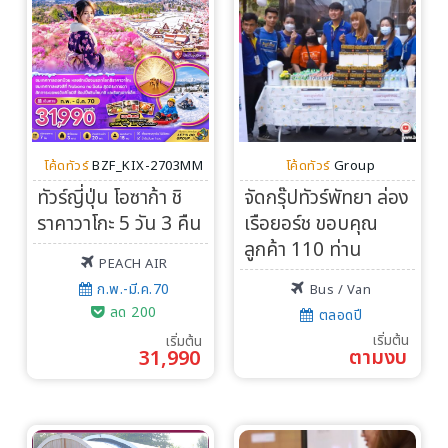
โค้ดทัวร์
BZF_KIX-2703MM
โค้ดทัวร์
Group
ทัวร์ญี่ปุ่น โอซาก้า ชิ
จัดกรุ๊ปทัวร์พัทยา ล่อง
ราคาวาโกะ 5 วัน 3 คืน
เรือยอร์ช ขอบคุณ
ลูกค้า 110 ท่าน
PEACH AIR
ก.พ.-มี.ค.70
Bus / Van
ลด 200
ตลอดปี
เริ่มต้น
เริ่มต้น
ตามงบ
31,990