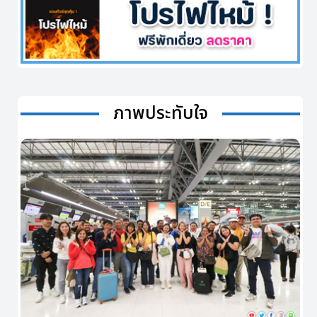
ภาพประทับใจ