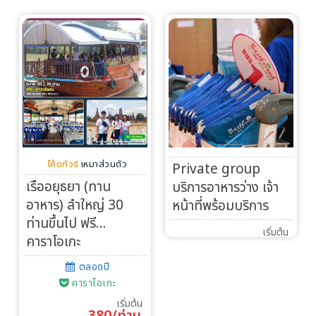
โค้ดทัวร์
เหมาส่วนตัว
Private group
เรืออยุธยา (ทาน
บริการอาหารว่าง เจ้า
อาหาร) ลำใหญ่ 30
หน้าที่พร้อมบริการ
ท่านขึ้นไป ฟรี…
เริ่มต้น
คาราโอเกะ
ตลอดปี
คาราโอเกะ
เริ่มต้น