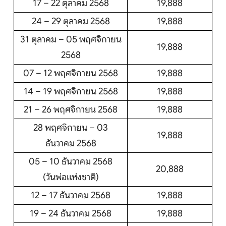
17 – 22 ตุลาคม 2568
19,888
24 – 29 ตุลาคม 2568
19,888
31 ตุลาคม – 05 พฤศจิกายน
19,888
2568
07 – 12 พฤศจิกายน 2568
19,888
14 – 19 พฤศจิกายน 2568
19,888
21 – 26 พฤศจิกายน 2568
19,888
28 พฤศจิกายน – 03
19,888
ธันวาคม 2568
05 – 10 ธันวาคม 2568
20,888
(วันพ่อแห่งชาติ)
12 – 17 ธันวาคม 2568
19,888
19 – 24 ธันวาคม 2568
19,888