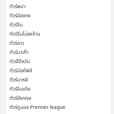
ทัวร์พม่า
ทัวร์ฮ่องกง
ทัวร์จีน
ทัวร์จีนไม่ลงร้าน
ทัวร์ลาว
ทัวร์มาเก๊า
ทัวร์ไต้หวัน
ทัวร์มัลดีฟส์
ทัวร์บาหลี
ทัวร์อินเดีย
ทัวร์อังกฤษ
ทัวร์ดูบอล Premier league