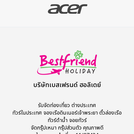
บริษัทเบสเฟรนด์ ฮอลิเดย์
รับจัดท่องเที่ยว ต่างประเทศ
ทัวร์ในประเทศ จองเรือดินเนอร์เจ้าพระยา ตั๋วล่องเรือ
ทัวร์ดำน้ำ จอยทัวร์
จัดกรุ๊ปเหมา กรุ๊ปส่วนตัว คุณภาพดี