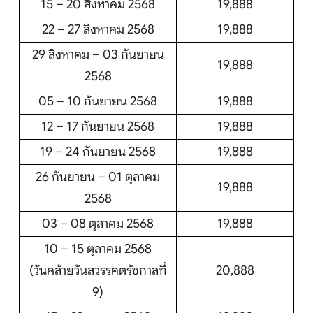
15 – 20 สิงหาคม 2568
19,888
22 – 27 สิงหาคม 2568
19,888
29 สิงหาคม – 03 กันยายน
19,888
2568
05 – 10 กันยายน 2568
19,888
12 – 17 กันยายน 2568
19,888
19 – 24 กันยายน 2568
19,888
26 กันยายน – 01 ตุลาคม
19,888
2568
03 – 08 ตุลาคม 2568
19,888
10 – 15 ตุลาคม 2568
(วันคล้ายวันสวรรคตรัชกาลที่
20,888
9)