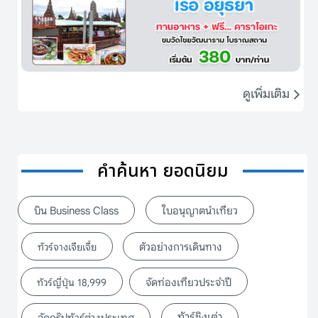
ดูเพิ่มเติม
คำค้นหา ยอดนิยม
บิน Business Class
ใบอนุญาตนำเที่ยว
ตัวอย่างการเดินทาง
ทัวร์จางเจียเจี้ย
จัดท่องเที่ยวประจำปี
ทัวร์ญี่ปุ่น 18,999
ทัวร์ชิงเต่า
จัดกรุ๊ปทัวร์ต่างประเทศ