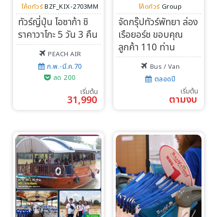
โค้ดทัวร์
BZF_KIX-2703MM
โค้ดทัวร์
Group
ทัวร์ญี่ปุ่น โอซาก้า ชิ
จัดกรุ๊ปทัวร์พัทยา ล่อง
ราคาวาโกะ 5 วัน 3 คืน
เรือยอร์ช ขอบคุณ
ลูกค้า 110 ท่าน
PEACH AIR
ก.พ.-มี.ค.70
Bus / Van
ลด 200
ตลอดปี
เริ่มต้น
เริ่มต้น
ตามงบ
31,990