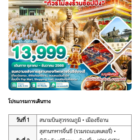
หน้าแรก
ทัวร์ต่างประเทศ
จัดกรุ๊ปต่างประเทศ
โปรไฟไหม้
ทัวร์ในประเทศ
โปรแกรมการเดินทาง
จัดกรุ๊ปในประเทศ
วันที่ 1
สนามบินสุวรรณภูมิ • เมืองซีอาน
เรือเจ้าพระยา
สุสานทหารจิ๋นซี (รวมรถแบตเตอรี่) •