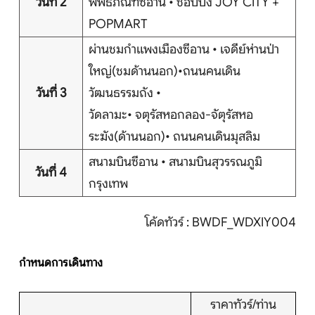
วันที่ 2
พิพิธภัณฑ์ซีอาน • ช้อปปิ้ง JOY CITY +
บริการอื่นๆ
POPMART
ติดต่อเรา
ผ่านชมกำแพงเมืองซีอาน • เจดีย์ห่านป่า
ใหญ่(ชมด้านนอก)•ถนนคนเดิน
วันที่ 3
วัฒนธรรมถัง •
Search
วัดลามะ• จตุรัสหอกลอง-จัตุรัสหอ
ระฆัง(ด้านนอก)• ถนนคนเดินมุสลิม
สนามบินซีอาน • สนามบินสุวรรณภูมิ
วันที่ 4
กรุงเทพ
โค้ดทัวร์ : BWDF_WDXIY004
กำหนดการเดินทาง
ราคาทัวร์/ท่าน