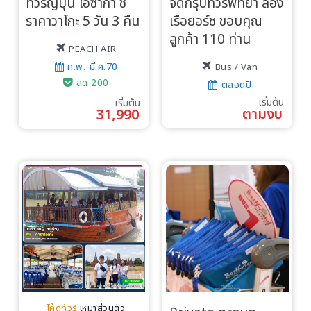
ทัวร์ญี่ปุ่น โอซาก้า ชิ
จัดกรุ๊ปทัวร์พัทยา ล่อง
ราคาวาโกะ 5 วัน 3 คืน
เรือยอร์ช ขอบคุณ
ลูกค้า 110 ท่าน
PEACH AIR
ก.พ.-มี.ค.70
Bus / Van
ลด 200
ตลอดปี
เริ่มต้น
เริ่มต้น
ตามงบ
31,990
โค้ดทัวร์
เหมาส่วนตัว