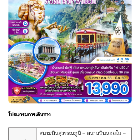
หน้าแรก
ทัวร์ต่างประเทศ
จัดกรุ๊ปต่างประเทศ
โปรไฟไหม้
ทัวร์ในประเทศ
จัดกรุ๊ปในประเทศ
โปรแกรมการเดินทาง
เรือเจ้าพระยา
สนามบินสุวรรณภูมิ – สนามบินนอยไบ –