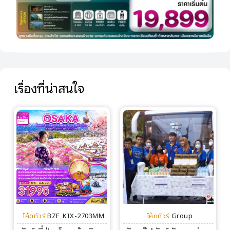
เรื่องที่น่าสนใจ
โค้ดทัวร์
BZF_KIX-2703MM
โค้ดทัวร์
Group