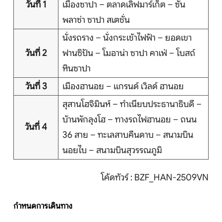
วันที่ 1
เมืองซาปา – ตลาดเลิฟมาร์เก็ต – ซัน
บริการอื่นๆ
พลาซ่า ซาปา สเตชั่น
ติดต่อเรา
นั่งรถราง – นั่งกระเช้าไฟฟ้า – ยอดเขา
วันที่ 2
ฟานซิปัน – โมอาน่า ซาปา คาเฟ่ – โบสถ์
หินซาปา
Search
วันที่ 3
เมืองฮานอย – แกรนด์ เวิลด์ ฮานอย
สุสานโฮจิมินห์ – ทำเนียบประธานาธิบดี –
บ้านพักลุงโฮ – ทางรถไฟฮานอย – ถนน
วันที่ 4
36 สาย – ทะเลสาบคืนดาบ – สนามบิน
นอยไบ – สนามบินสุวรรณภูมิ
โค้ดทัวร์ : BZF_HAN-2509VN
กำหนดการเดินทาง