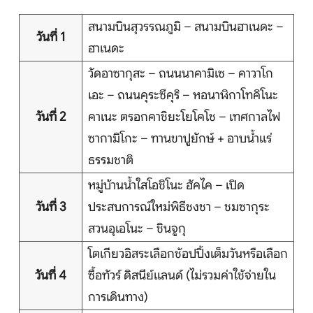
บริการอื่นๆ
สนามบินสุวรรณภูมิ – สนามบินฮาเนดะ –
วันที่ 1
ติดต่อเรา
ฮาเนดะ
วัดอาซากุสะ – ถนนนาคามิเซ – คาวาโก
เอะ – ถนนคุระซึคุริ – หอนาฬิกาโทคิโนะ
Search
วันที่ 2
คาเนะ ตรอกคาชิยะโยโคโช – เทศกาลไฟ
ซากามิโกะ – ทานขาปูยักษ์ + อาบน้ำแร่
ธรรมชาติ
หมู่บ้านน้ำใสโอชิโนะ ฮัคไค – เปิด
วันที่ 3
ประสบการณ์ใหม่พิธีชงชา – ชมซากุระ
สวนอุเอโนะ – ชินจูกุ
โตเกียวอิสระเลือกช้อปปิ้งเต็มวันหรือเลือก
วันที่ 4
ซื้อทัวร์ ดิสนีย์แลนด์ (ไม่รวมค่าใช้จ่ายใน
การเดินทาง)