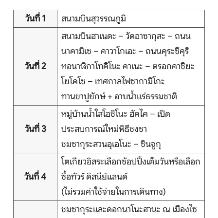
วันที่ 1
สนามบินสุวรรณภูมิ
ติดต่อเรา
สนามบินฮาเนดะ – วัดอาซากุสะ – ถนน
นาคามิเซ – คาวาโกเอะ – ถนนคุระซึคุริ
วันที่ 2
หอนาฬิกาโทคิโนะ คาเนะ – ตรอกคาชิยะ
Search
โยโคโช – เทศกาลไฟซากามิโกะ
ทานขาปูยักษ์ + อาบน้ำแร่ธรรมชาติ
หมู่บ้านน้ำใสโอชิโนะ ฮัคไค – เปิด
วันที่ 3
ประสบการณ์ใหม่พิธีชงชา
ชมซากุระสวนอุเอโนะ – ชินจูกุ
โตเกียวอิสระเลือกช้อปปิ้งเต็มวันหรือเลือก
วันที่ 4
ซื้อทัวร์ ดิสนีย์แลนด์
(ไม่รวมค่าใช้จ่ายในการเดินทาง)
ชมซากุระและดอกนาโนะฮานะ ณ เมืองไซ