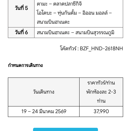
ตามะ – ตลาดปลาซึกิจิ
วันที่ 5
โอไดบะ – หุ่นกันดั้ม – อิออน มอลล์ –
สนามบินฮาเนดะ
วันที่ 6
สนามบินฮาเนดะ – สนามบินสุวรรณภูมิ
โค้ดทัวร์ : BZF_HND-2618NH
กำหนดการเดินทาง
ราคาทัวร์/ท่าน
วันเดินทาง
พักห้องละ 2-3
ท่าน
19 – 24 มีนาคม 2569
37,990