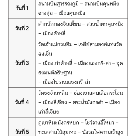
สนามบินสุวรรณภูมิ – สนามบินคุนหมิง
วันที่ 1
ฉางสุ่ย – เมืองคุนหมิง
ตำหนักทองจินเตี้ยน – สวนน้ำตกคุนหมิง
วันที่ 2
หน้าแรก
– เมืองต้าหลี่
วัดเจ้าแม่กวนอิม – เจดีย์สามองค์แห่งวัด
ทัวร์ต่างประเทศ
ฉงเซิ่น
วันที่ 3
– เมืองเก่าต้าหลี่ – เมืองแชงกรี-ล่า – จุด
จัดกรุ๊ปต่างประเทศ
ธงมนต์อธิษฐาน
โปรไฟไหม้
– เมืองโบราณแชงกรี-ล่า
วัดซงจ้านหลิน – ช่องเขาแคบเสือกระโจน
ทัวร์ในประเทศ
วันที่ 4
– เมืองลี่เจียง – สระน้ำมังกรดำ – เมือง
จัดกรุ๊ปในประเทศ
เก่าลี่เจียง
ภูเขาหิมะมังกรหยก – โชว์จางอี้โหมว –
เรือเจ้าพระยา
วันที่ 5
ทะเลสาบไป๋สุยเหอ – นั่งรถไฟความเร็วสูง