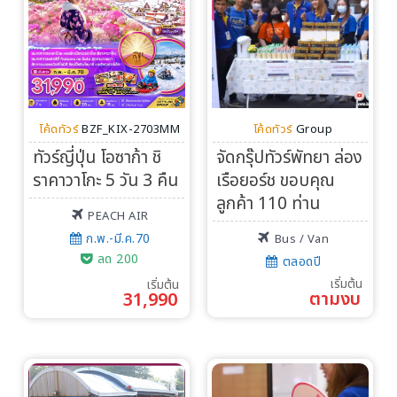
โค้ดทัวร์
BZF_KIX-2703MM
โค้ดทัวร์
Group
ทัวร์ญี่ปุ่น โอซาก้า ชิ
จัดกรุ๊ปทัวร์พัทยา ล่อง
ราคาวาโกะ 5 วัน 3 คืน
เรือยอร์ช ขอบคุณ
ลูกค้า 110 ท่าน
PEACH AIR
ก.พ.-มี.ค.70
Bus / Van
ลด 200
ตลอดปี
เริ่มต้น
เริ่มต้น
ตามงบ
31,990