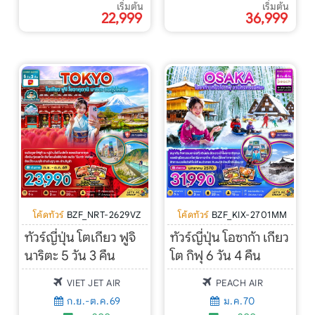
เริ่มต้น
เริ่มต้น
22,999
36,999
โค้ดทัวร์
BZF_NRT-2629VZ
โค้ดทัวร์
BZF_KIX-2701MM
ทัวร์ญี่ปุ่น โตเกียว ฟูจิ
ทัวร์ญี่ปุ่น โอซาก้า เกียว
นาริตะ 5 วัน 3 คืน
โต กิฟุ 6 วัน 4 คืน
VIET JET AIR
PEACH AIR
ก.ย.-ต.ค.69
ม.ค.70