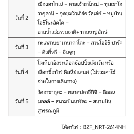
บริการอื่นๆ
เมืองฮาโกเน่ – ศาลเจ้าฮาโกเน่ – หุบเขาโอ
วาคุดานิ – จุดชมวิวเอิร์ธ วัลเล่ย์ – หมู่บ้าน
ติดต่อเรา
วันที่ 2
โอชิโนะฮัคไค –
อาบน้ำแร่ธรรมชาติ+ ทานขาปูยักษ์
ทะเลสาบยามานากาโกะ – สวนโออิชิ ปาร์ค
Search
วันที่ 3
– ดิวตี้ฟรี – ชินจูกุ
โตเกียวอิสระเลือกช้อปปิ้งเต็มวัน หรือ
วันที่ 4
เลือกซื้อทัวร์ ดิสนีย์แลนด์ (ไม่รวมค่าใช้
จ่ายในการเดินทาง)
วัดอาซากุสะ – ตลาดปลาซึกิจิ – อิออน
วันที่ 5
มอลล์ – สนามบินนาริตะ – สนามบิน
สุวรรณภูมิ
โค้ดทัวร์ : BZF_NRT-2614NH