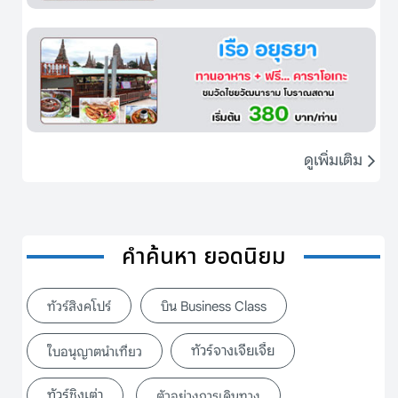
ดูเพิ่มเติม
คำค้นหา ยอดนิยม
ทัวร์สิงคโปร์
บิน Business Class
ทัวร์จางเจียเจี้ย
ใบอนุญาตนำเที่ยว
ทัวร์ชิงเต่า
ตัวอย่างการเดินทาง