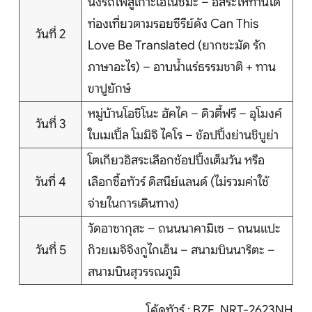
นั่งรถไฟสู่เกาะเอโนชิมะ – อิสระให้ท่านได้
บริการอื่นๆ
ท่องเที่ยวตามรอยซีรีย์ดัง Can This
วันที่ 2
ติดต่อเรา
Love Be Translated (ยากชะมัด รัก
ภาษาอะไร) – อาบน้ำแร่ธรรมชาติ + ทาน
ขาปูยักษ์
Search
หมู่บ้านโอชิโนะ ฮัคไค – ดิวตี้ฟรี – อุโมงค์
วันที่ 3
ใบเมเปิ้ล โมมิจิ ไคโร – ช้อปปิ้งย่านชิบูย่า
โตเกียวอิสระเลือกช้อปปิ้งเต็มวัน หรือ
วันที่ 4
เลือกซื้อทัวร์ ดิสนีย์แลนด์ (ไม่รวมค่าใช้
จ่ายในการเดินทาง)
วัดอาซากุสะ – ถนนนาคามิเซ – ถนนแปะ
วันที่ 5
ก๊วยเมจิจิงกูไกเอ็น – สนามบินนาริตะ –
สนามบินสุวรรณภูมิ
โค้ดทัวร์ : BZF_NRT-2623NH