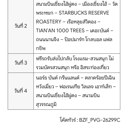
สนามบินเซี่ยงไฮ้ผู่ตง – เมืองเซี่ยงไฮ้ – วัด
บริการอื่นๆ
พระหยก – STARBUCKS RESERVE
ROASTERY – เรือหลุยส์วิตอง –
ติดต่อเรา
วันที่ 2
TIAN’AN 1000 TREES – เดอะบันด์ –
ถนนนานจิง – ป๊อปมาร์ท โกลบอล แฟล
กชิพ
Search
ฟรีรถรับส่งไปกลับ โรงแรม-สวนสนุก ไม่
วันที่ 3
รวมบัตรสวนสนุก หรือ อิสระท่องเที่ยว
นอร์ธ บันด์ กรีนแลนด์ – ตลาดร้อยปีเฉิน
หวังเมี่ยว – ฟอเรนเทีย วิลเลจ เอาท์เล็ท –
วันที่ 4
สนามบินเซี่ยงไฮ้ผู่ตง – สนามบิน
สุวรรณภูมิ
โค้ดทัวร์ : BZF_PVG-26299C