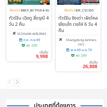
โค้ดทัวร์
BBCF_BCTFU54-3U
โค้ดทัวร์
BIF_CSC355
ทัวร์จีน เฉิงตู สี่ดรุณี 4
ทัวร์จีน ชิงเต่า เผิงไหล
วัน 2 คืน
เยียนไถ เวยไห่ 6 วัน 4
คืน
SICHUAN AIRLINES
ก.ค.-ก.ย.69
Shangdong Airlines
(SC)
ลด 200
พ.ย.69-ม.ค.70
เริ่มต้น
9,998
ลด 200
เริ่มต้น
26,888
ประเทศที่ต้องการ