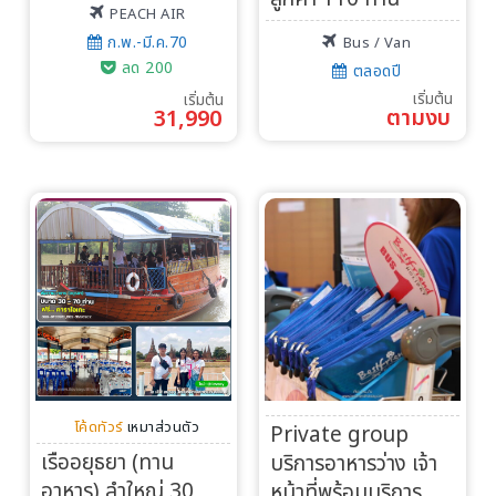
PEACH AIR
ก.พ.-มี.ค.70
Bus / Van
ลด 200
ตลอดปี
เริ่มต้น
เริ่มต้น
ตามงบ
31,990
โค้ดทัวร์
เหมาส่วนตัว
Private group
เรืออยุธยา (ทาน
บริการอาหารว่าง เจ้า
อาหาร) ลำใหญ่ 30
หน้าที่พร้อมบริการ