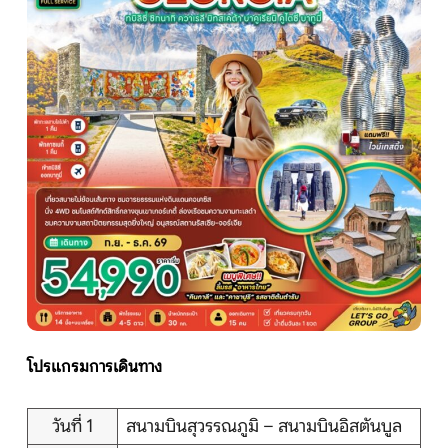
หน้าแรก
ทัวร์ต่างประเทศ
จัดกรุ๊ปต่างประเทศ
โปรไฟไหม้
ทัวร์ในประเทศ
โปรแกรมการเดินทาง
จัดกรุ๊ปในประเทศ
เรือเจ้าพระยา
วันที่ 1
สนามบินสุวรรณภูมิ – สนามบินอิสตันบูล