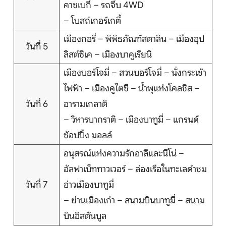
คาซเบกี้ – รถจี๊บ 4WD
– โบสถ์เกอร์เกตี้
เมืองกอรี่ – พิพิธภัณฑ์สตาลิน – เมืองอุป
วันที่ 5
ลิสต์ซิเค – เมืองบาคูเรียนิ
เมืองบอร์โจมี่ – สวนบอร์โจมี่ – นั่งกระเช้า
ไฟฟ้า – เมืองคูไตซี – น้ำพุแห่งโคลชิส –
วันที่ 6
อารามเกลาติ
– วิหารบากราติ – เมืองบาทูมี่ – แกรนด์
ช้อปปิ้ง มอลล์
อนุสรณ์แห่งความรักอาลีและนีโน่ –
อัลฟาเบ็ททาวเวอร์ – ล่องเรือในทะเลดำชม
วันที่ 7
อ่าวเมืองบาทูมี่
– ย่านเมืองเก่า – สนามบินบาทูมี่ – สนาม
บินอิสตันบูล