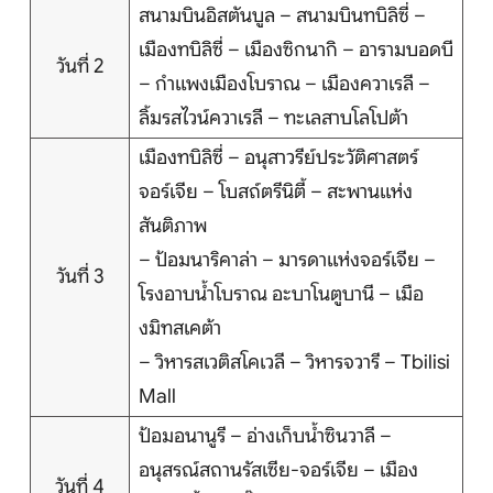
สนามบินอิสตันบูล – สนามบินทบิลิซี่ –
บริการอื่นๆ
เมืองทบิลิซี่ – เมืองซิกนากิ – อารามบอดบี
วันที่ 2
ติดต่อเรา
– กำแพงเมืองโบราณ – เมืองควาเรลี –
ลิ้มรสไวน์ควาเรลี – ทะเลสาบโลโปต้า
เมืองทบิลิซี่ – อนุสาวรีย์ประวัติศาสตร์
Search
จอร์เจีย – โบสถ์ตรีนิตี้ – สะพานแห่ง
สันติภาพ
– ป้อมนาริคาล่า – มารดาแห่งจอร์เจีย –
วันที่ 3
โรงอาบน้ำโบราณ อะบาโนตูบานี – เมือ
งมิทสเคต้า
– วิหารสเวติสโคเวลี – วิหารจวารี – Tbilisi
Mall
ป้อมอนานูรี – อ่างเก็บน้ำซินวาลี –
อนุสรณ์สถานรัสเซีย-จอร์เจีย – เมือง
วันที่ 4