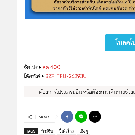
โปรไฟไหม้
ทัวร์ในประเทศ
จัดกรุ๊ปในประเทศ
โหลดโป
เรือเจ้าพระยา
บริการอื่นๆ
จัดโปร
ลด 400
โค้ดทัวร์
BZF_TFU-26293U
ติดต่อเรา
ต้องการโปรแกรมอื่น หรือต้องการเดินทางช่วงเว
Share
ทัวร์จีน
ปี้เผิงโกว
เฉิงตู
TAGS