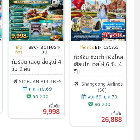
โค้ด
BBCF_BCTFU54-
โค้ดทัวร์
BIF_CSC355
ทัวร์
3U
ทัวร์จีน ชิงเต่า เผิงไหล
ทัวร์จีน เฉิงตู สี่ดรุณี 4
เยียนไถ เวยไห่ 6 วัน 4
วัน 2 คืน
คืน
SICHUAN AIRLINES
Shangdong Airlines
ก.ค.-ก.ย.69
(SC)
ลด 200
พ.ย.69-ม.ค.70
ลด 200
เริ่มต้น
9,998
เริ่มต้น
26,888