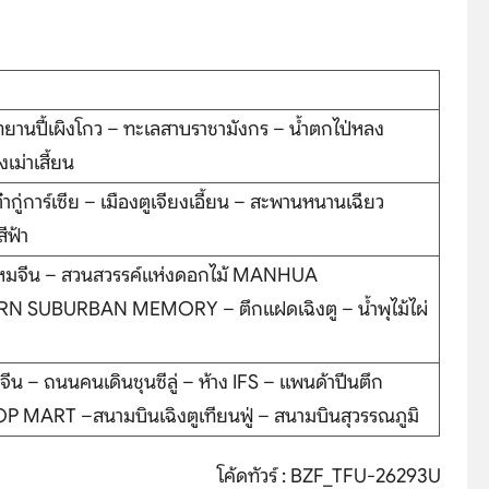
อุทยานปี้เผิงโกว – ทะเลสาบราชามังกร – น้ำตกไป่หลง
เม่าเสี้ยน
๋ากู่การ์เซีย – เมืองตูเจียงเอี้ยน – สะพานหนานเฉียว
ีฟ้า
้าไหมจีน – สวนสวรรค์แห่งดอกไม้ MANHUA
RN SUBURBAN MEMORY – ตึกแฝดเฉิงตู – น้ำพุไม้ไผ่
ีน – ถนนคนเดินชุนซีลู่ – ห้าง IFS – แพนด้าปีนตึก
POP MART –สนามบินเฉิงตูเทียนฟู่ – สนามบินสุวรรณภูมิ
โค้ดทัวร์ : BZF_TFU-26293U