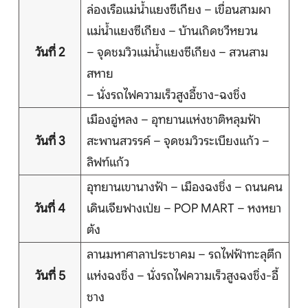
บริการอื่นๆ
ล่องเรือแม่น้ำแยงซีเกียง – เขื่อนสามผา
แม่น้ำแยงซีเกียง – บ้านเกิดชวีหยวน
ติดต่อเรา
วันที่ 2
– จุดชมวิวแม่น้ำแยงซีเกียง – สวนสาม
สหาย
– นั่งรถไฟความเร็วสูงอี้ชาง-ฉงชิ่ง
Search
เมืองอู่หลง – อุทยานแห่งชาติหลุมฟ้า
วันที่ 3
สะพานสวรรค์ – จุดชมวิวระเบียงแก้ว –
ลิฟท์แก้ว
อุทยานเขานางฟ้า – เมืองฉงชิ่ง – ถนนคน
วันที่ 4
เดินเจียฟางเป่ย – POP MART – หงหยา
ต้ง
ลานมหาศาลาประชาคม – รถไฟฟ้าทะลุตึก
วันที่ 5
แห่งฉงชิ่ง – นั่งรถไฟความเร็วสูงฉงชิ่ง-อี้
ชาง