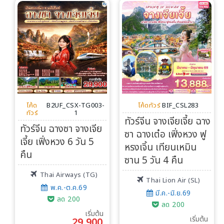
Search
โค้ด
B2UF_CSX-TG003-
โค้ดทัวร์
BIF_CSL283
ทัวร์
1
ทัวร์จีน จางเจียเจี้ย ฉาง
ทัวร์จีน ฉางซา จางเจีย
ซา ฉางเต๋อ เฟิ่งหวง ฟู
เจี้ย เฟิ่งหวง 6 วัน 5
หรงเจิ้น เทียนเหมิน
คืน
ซาน 5 วัน 4 คืน
Thai Airways (TG)
Thai Lion Air (SL)
พ.ค.-ต.ค.69
มี.ค.-มิ.ย.69
ลด 200
ลด 200
เริ่มต้น
เริ่มต้น
29,900