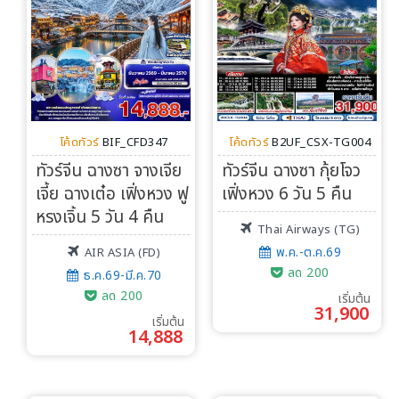
ทัวร์ต่างประเทศ
จัดกรุ๊ปต่างประเทศ
โปรไฟไหม้
โค้ดทัวร์
BIF_CFD347
โค้ดทัวร์
B2UF_CSX-TG004
ทัวร์จีน ฉางซา จางเจีย
ทัวร์จีน ฉางซา กุ้ยโจว
ทัวร์ในประเทศ
เจี้ย ฉางเต๋อ เฟิ่งหวง ฟู
เฟิ่งหวง 6 วัน 5 คืน
หรงเจิ้น 5 วัน 4 คืน
จัดกรุ๊ปในประเทศ
Thai Airways (TG)
พ.ค.-ต.ค.69
AIR ASIA (FD)
เรือเจ้าพระยา
ลด 200
ธ.ค.69-มี.ค.70
ลด 200
เริ่มต้น
31,900
บริการอื่นๆ
เริ่มต้น
14,888
ติดต่อเรา