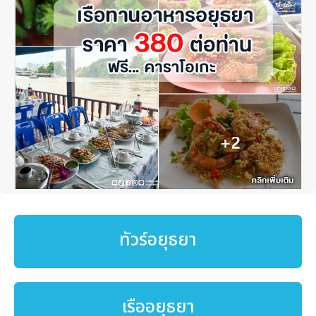
ทัวร์อยุธยา
เรืออยุธยา