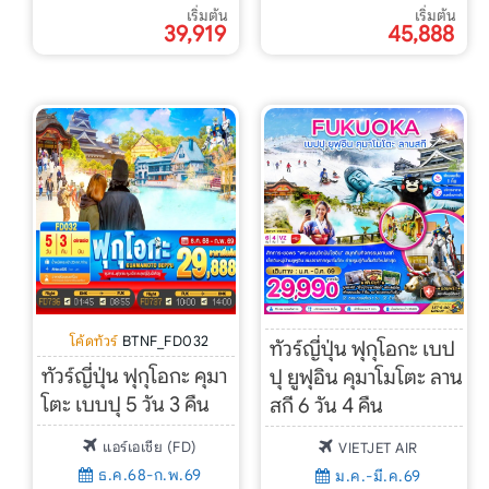
เริ่มต้น
เริ่มต้น
39,919
45,888
โค้ดทัวร์
BTNF_FD032
ทัวร์ญี่ปุ่น ฟุกุโอกะ เบป
ทัวร์ญี่ปุ่น ฟุกุโอกะ คุมา
ปุ ยูฟุอิน คุมาโมโตะ ลาน
โตะ เบบปุ 5 วัน 3 คืน
สกี 6 วัน 4 คืน
แอร์เอเชีย (FD)
VIETJET AIR
ธ.ค.68-ก.พ.69
ม.ค.-มี.ค.69