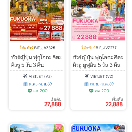
หน้าแรก
ทัวร์ต่างประเทศ
จัดกรุ๊ปต่างประเทศ
โค้ดทัวร์
BIF_JVZ325
โค้ดทัวร์
BIF_JVZ277
โปรไฟไหม้
ทัวร์ญี่ปุ่น ฟุกุโอกะ คิตะ
ทัวร์ญี่ปุ่น ฟุกุโอกะ คิตะ
คิวชู 5 วัน 3 คืน
คิวชู ยูฟุอิน 5 วัน 3 คืน
ทัวร์ในประเทศ
VIETJET (VZ)
VIETJET (VZ)
จัดกรุ๊ปในประเทศ
ต.ค.-พ.ย.69
เม.ย.-ส.ค.69
ลด 200
ลด 200
เรือเจ้าพระยา
เริ่มต้น
เริ่มต้น
27,888
22,888
บริการอื่นๆ
ติดต่อเรา