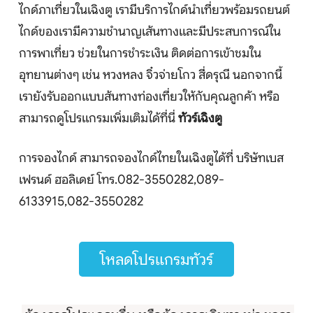
ไกด์ภาเที่ยวในเฉิงตู เรามีบริการไกด์นำเที่ยวพร้อมรถยนต์
ไกด์ของเรามีความชำนาญเส้นทางและมีประสบการณ์ใน
หน้าแรก
การพาเที่ยว ช่วยในการชำระเงิน ติดต่อการเข้าชมใน
ทัวร์ต่างประเทศ
อุทยานต่างๆ เช่น หวงหลง จิ๋วจ่ายโกว สี่ดรุณี นอกจากนี้
เรายังรับออกแบบส้นทางท่องเที่ยวให้กับคุณลูกค้า หรือ
จัดกรุ๊ปต่างประเทศ
สามารถดูโปรแกรมเพิ่มเติมได้ที่นี่
ทัวร์เฉิงตู
โปรไฟไหม้
การจองไกด์ สามารถจองไกด์ไทยในเฉิงตูได้ที่ บริษัทเบส
เฟรนด์ ฮอลิเดย์ โทร.082-3550282,089-
ทัวร์ในประเทศ
6133915,082-3550282
จัดกรุ๊ปในประเทศ
เรือเจ้าพระยา
โหลดโปรแกรมทัวร์
บริการอื่นๆ