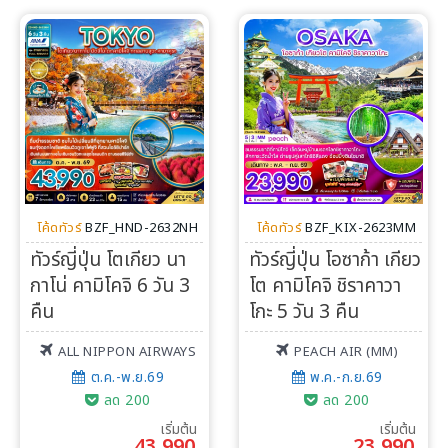
โค้ดทัวร์
BZF_HND-2632NH
โค้ดทัวร์
BZF_KIX-2623MM
ทัวร์ญี่ปุ่น โตเกียว นา
ทัวร์ญี่ปุ่น โอซาก้า เกียว
กาโน่ คามิโคจิ 6 วัน 3
โต คามิโคจิ ชิราคาวา
คืน
โกะ 5 วัน 3 คืน
ALL NIPPON AIRWAYS
PEACH AIR (MM)
ต.ค.-พ.ย.69
พ.ค.-ก.ย.69
ลด 200
ลด 200
เริ่มต้น
เริ่มต้น
43,990
23,990