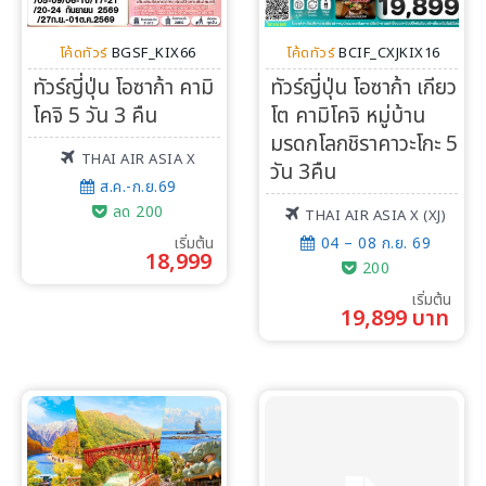
ทัวร์ต่างประเทศ
โค้ดทัวร์
BGSF_KIX66
โค้ดทัวร์
BCIF_CXJKIX16
จัดกรุ๊ปต่างประเทศ
ทัวร์ญี่ปุ่น โอซาก้า คามิ
ทัวร์ญี่ปุ่น โอซาก้า เกียว
โคจิ 5 วัน 3 คืน
โต คามิโคจิ หมู่บ้าน
โปรไฟไหม้
มรดกโลกชิราคาวะโกะ 5
THAI AIR ASIA X
วัน 3คืน
ทัวร์ในประเทศ
ส.ค.-ก.ย.69
ลด 200
THAI AIR ASIA X (XJ)
จัดกรุ๊ปในประเทศ
เริ่มต้น
04 – 08 ก.ย. 69
18,999
200
เรือเจ้าพระยา
เริ่มต้น
19,899 บาท
บริการอื่นๆ
ติดต่อเรา