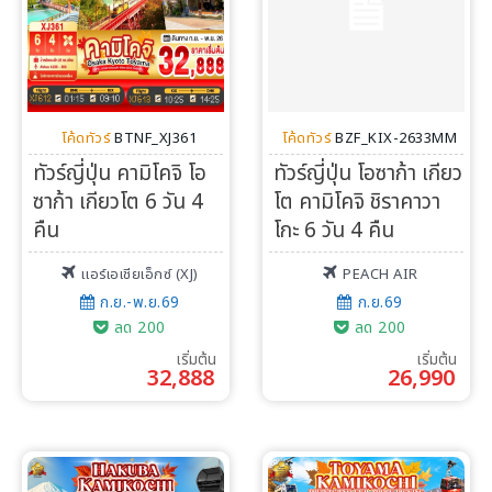
Search
โค้ดทัวร์
BTNF_XJ361
โค้ดทัวร์
BZF_KIX-2633MM
ทัวร์ญี่ปุ่น คามิโคจิ โอ
ทัวร์ญี่ปุ่น โอซาก้า เกียว
ซาก้า เกียวโต 6 วัน 4
โต คามิโคจิ ชิราคาวา
คืน
โกะ 6 วัน 4 คืน
แอร์เอเชียเอ็กซ์ (XJ)
PEACH AIR
ก.ย.-พ.ย.69
ก.ย.69
ลด 200
ลด 200
เริ่มต้น
เริ่มต้น
32,888
26,990